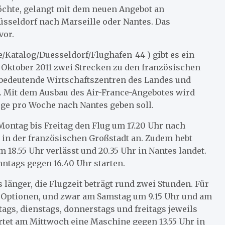
öchte, gelangt mit dem neuen Angebot an
sseldorf nach Marseille oder Nantes. Das
vor.
/Katalog/Duesseldorf/Flughafen-44 ) gibt es ein
Oktober 2011 zwei Strecken zu den französischen
 bedeutende Wirtschaftszentren des Landes und
t. Mit dem Ausbau des Air-France-Angebotes wird
üge pro Woche nach Nantes geben soll.
ontag bis Freitag den Flug um 17.20 Uhr nach
n der französischen Großstadt an. Zudem hebt
m 18.55 Uhr verlässt und 20.35 Uhr in Nantes landet.
ntags gegen 16.40 Uhr starten.
 länger, die Flugzeit beträgt rund zwei Stunden. Für
 Optionen, und zwar am Samstag um 9.15 Uhr und am
ags, dienstags, donnerstags und freitags jeweils
rtet am Mittwoch eine Maschine gegen 13.55 Uhr in