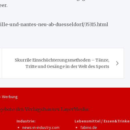
er.
eille-und-nantes-neu-ab-duesseldorf/35315.html
Skurrile Einschüchterungsmethoden – Tänze,
Tritte und Gesänge in der Welt des Sports
 - Werbung
gebote des Verlagshauses LayerMedia:
Industrie:
Lebensmittel / Essen&Trinke
news-in-industry.com
fabino.de