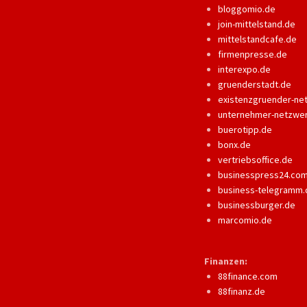
bloggomio.de
join-mittelstand.de
mittelstandcafe.de
firmenpresse.de
interexpo.de
gruenderstadt.de
existenzgruender-ne
unternehmer-netzwe
buerotipp.de
bonx.de
vertriebsoffice.de
businesspress24.co
business-telegramm.
businessburger.de
marcomio.de
Finanzen:
88finance.com
88finanz.de