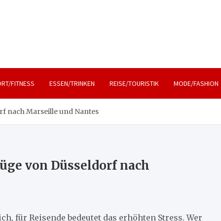
, Lifestyle und Reisen
RT/FITNESS
ESSEN/TRINKEN
REISE/TOURISTIK
MODE/FASHION
rf nach Marseille und Nantes
lüge von Düsseldorf nach
ch, für Reisende bedeutet das erhöhten Stress. Wer