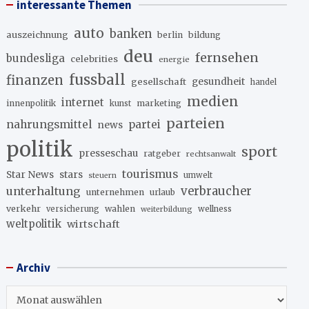
interessante Themen
auto
banken
auszeichnung
berlin
bildung
deu
fernsehen
bundesliga
celebrities
energie
fussball
finanzen
gesellschaft
gesundheit
handel
medien
internet
innenpolitik
marketing
kunst
parteien
nahrungsmittel
partei
news
politik
sport
presseschau
ratgeber
rechtsanwalt
tourismus
stars
Star News
umwelt
steuern
unterhaltung
verbraucher
unternehmen
urlaub
verkehr
wahlen
versicherung
wellness
weiterbildung
weltpolitik
wirtschaft
Archiv
Archiv