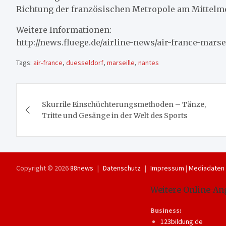
Richtung der französischen Metropole am Mittelme
Weitere Informationen:
http://news.fluege.de/airline-news/air-france-mars
Tags:
air-france
,
duesseldorf
,
marseille
,
nantes
Beitragsnavigation
Skurrile Einschüchterungsmethoden – Tänze,
Tritte und Gesänge in der Welt des Sports
Copyright © 2026
88news
Datenschutz
Impressum
|
Mediadaten
Weitere Online-An
Business:
123bildung.de