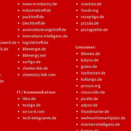
news-in-industry.de
snackeo.de
industrietreff.de
foodir.org
packtreff.de
rezeptigo.de
blechtreff.de
pizzala.de
automatisierungstreff.de
pizzaguette.de
innovations-intelligenz.de
tzwerk.de
logistiktreff.de
Consumer:
rk.de
88energie.de
88news.de
88energy.net
kidyoo.de
surfigo.de
gateo.de
chemie-link.de
topfreizeit.de
m
chemistry-link.com
kulturigo.de
de
prosos.org
IT / Kommunikation:
classicello.de
itiko.de
picello.de
tooligo.de
adyoo.de
so-co-it.com
fitundmunter.de
tech-telegramm.de
weihnachtsmarktplatz.de
internet-intelligenz.de
fynngo.de