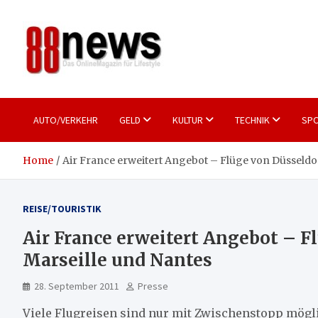
Skip
to
content
88news
Das OnlineMagazin für gutes Leben
AUTO/VERKEHR
GELD
KULTUR
TECHNIK
SPO
Home
Air France erweitert Angebot – Flüge von Düsseldo
REISE/TOURISTIK
Air France erweitert Angebot – F
Marseille und Nantes
28. September 2011
Presse
Viele Flugreisen sind nur mit Zwischenstopp mögli