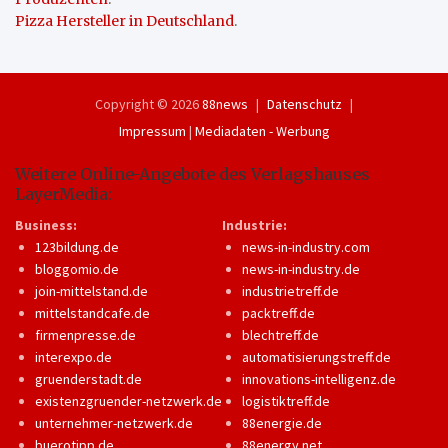
Pizza Hersteller in Deutschland
.
Copyright © 2026
88news
Datenschutz
Impressum
|
Mediadaten - Werbung
Weitere Online-Angebote des Verlagshauses
LayerMedia:
Business:
Industrie:
123bildung.de
news-in-industry.com
bloggomio.de
news-in-industry.de
join-mittelstand.de
industrietreff.de
mittelstandcafe.de
packtreff.de
firmenpresse.de
blechtreff.de
interexpo.de
automatisierungstreff.de
gruenderstadt.de
innovations-intelligenz.de
existenzgruender-netzwerk.de
logistiktreff.de
unternehmer-netzwerk.de
88energie.de
buerotipp.de
88energy.net