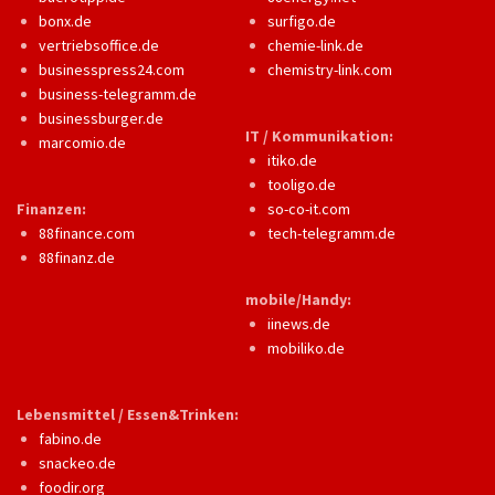
bonx.de
surfigo.de
vertriebsoffice.de
chemie-link.de
businesspress24.com
chemistry-link.com
business-telegramm.de
businessburger.de
IT / Kommunikation:
marcomio.de
itiko.de
tooligo.de
Finanzen:
so-co-it.com
88finance.com
tech-telegramm.de
88finanz.de
mobile/Handy:
iinews.de
mobiliko.de
Lebensmittel / Essen&Trinken:
fabino.de
snackeo.de
foodir.org