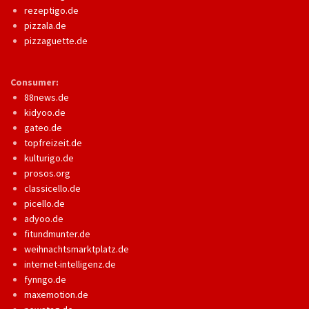
rezeptigo.de
pizzala.de
pizzaguette.de
Consumer:
88news.de
kidyoo.de
gateo.de
topfreizeit.de
kulturigo.de
prosos.org
classicello.de
picello.de
adyoo.de
fitundmunter.de
weihnachtsmarktplatz.de
internet-intelligenz.de
fynngo.de
maxemotion.de