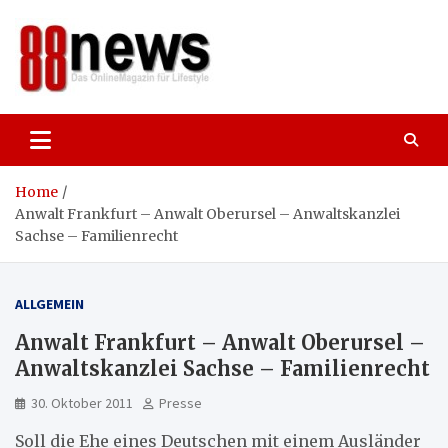
Skip
to
content
88news
Das OnlineMagazin für gutes Leben,
Lifestyle und Reisen
Home
Anwalt Frankfurt – Anwalt Oberursel – Anwaltskanzlei
Sachse – Familienrecht
ALLGEMEIN
Anwalt Frankfurt – Anwalt Oberursel –
Anwaltskanzlei Sachse – Familienrecht
30. Oktober 2011
Presse
Soll die Ehe eines Deutschen mit einem Ausländer