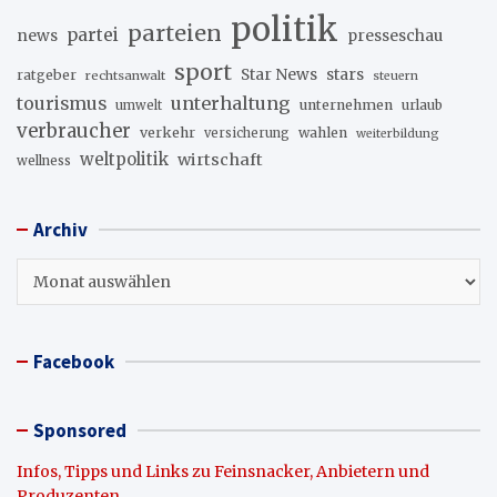
politik
parteien
partei
news
presseschau
sport
stars
Star News
ratgeber
rechtsanwalt
steuern
unterhaltung
tourismus
unternehmen
urlaub
umwelt
verbraucher
verkehr
wahlen
versicherung
weiterbildung
weltpolitik
wirtschaft
wellness
Archiv
Archiv
Facebook
Sponsored
Infos, Tipps und Links zu Feinsnacker, Anbietern und
Produzenten
.