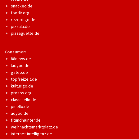
snackeo.de
foodir.org
rezeptigo.de
pizzala.de
pizzaguette.de
Consumer:
88news.de
kidyoo.de
gateo.de
topfreizeit.de
kulturigo.de
prosos.org
classicello.de
picello.de
adyoo.de
fitundmunter.de
weihnachtsmarktplatz.de
internet-intelligenz.de