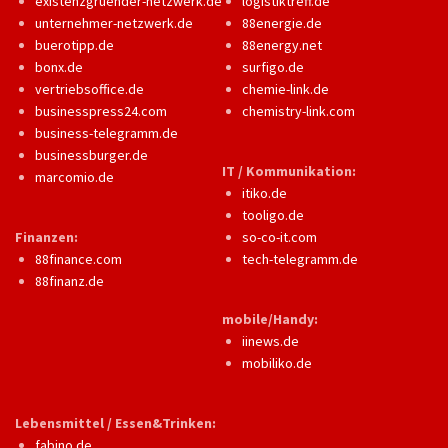
existenzgruender-netzwerk.de
logistiktreff.de
unternehmer-netzwerk.de
88energie.de
buerotipp.de
88energy.net
bonx.de
surfigo.de
vertriebsoffice.de
chemie-link.de
businesspress24.com
chemistry-link.com
business-telegramm.de
businessburger.de
IT / Kommunikation:
marcomio.de
itiko.de
tooligo.de
Finanzen:
so-co-it.com
88finance.com
tech-telegramm.de
88finanz.de
mobile/Handy:
iinews.de
mobiliko.de
Lebensmittel / Essen&Trinken:
fabino.de