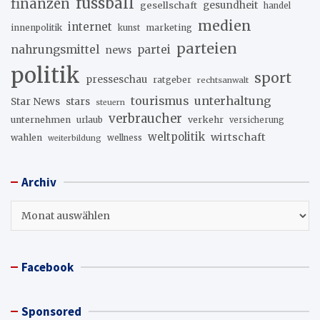
fussball
finanzen
gesellschaft
gesundheit
handel
medien
internet
innenpolitik
marketing
kunst
parteien
nahrungsmittel
partei
news
politik
sport
presseschau
ratgeber
rechtsanwalt
unterhaltung
tourismus
stars
Star News
steuern
verbraucher
unternehmen
urlaub
verkehr
versicherung
weltpolitik
wirtschaft
wahlen
wellness
weiterbildung
Archiv
Archiv
Facebook
Sponsored