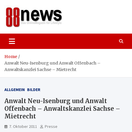
Skip
to
content
88news
Das OnlineMagazin für gutes Leben,
Lifestyle und Reisen
Home
Anwalt Neu-Isenburg und Anwalt Offenbach –
Anwaltskanzlei Sachse – Mietrecht
ALLGEMEIN
BILDER
Anwalt Neu-Isenburg und Anwalt
Offenbach – Anwaltskanzlei Sachse –
Mietrecht
7. Oktober 2011
Presse