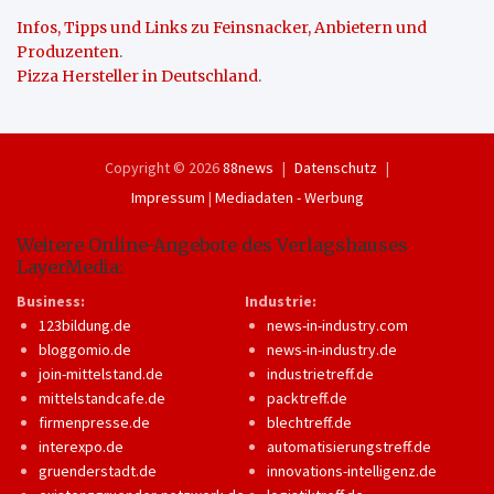
Infos, Tipps und Links zu Feinsnacker, Anbietern und
Produzenten
.
Pizza Hersteller in Deutschland
.
Copyright © 2026
88news
Datenschutz
Impressum
|
Mediadaten - Werbung
Weitere Online-Angebote des Verlagshauses
LayerMedia:
Business:
Industrie:
123bildung.de
news-in-industry.com
bloggomio.de
news-in-industry.de
join-mittelstand.de
industrietreff.de
mittelstandcafe.de
packtreff.de
firmenpresse.de
blechtreff.de
interexpo.de
automatisierungstreff.de
gruenderstadt.de
innovations-intelligenz.de