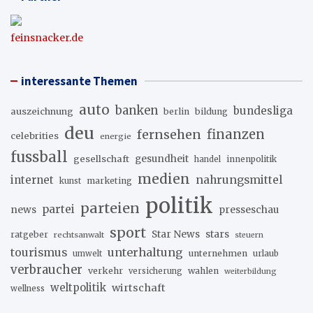
feinsnacker.de
interessante Themen
auto
banken
bundesliga
auszeichnung
berlin
bildung
deu
fernsehen
finanzen
celebrities
energie
fussball
gesellschaft
gesundheit
innenpolitik
handel
medien
internet
nahrungsmittel
marketing
kunst
politik
parteien
partei
news
presseschau
sport
stars
Star News
ratgeber
rechtsanwalt
steuern
unterhaltung
tourismus
unternehmen
urlaub
umwelt
verbraucher
verkehr
wahlen
versicherung
weiterbildung
weltpolitik
wirtschaft
wellness