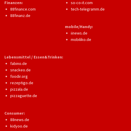
Finanzen:
so-co-it.com
88finance.com
tech-telegramm.de
88finanz.de
mobile/Handy:
iinews.de
mobiliko.de
Lebensmittel / Essen&Trinken:
fabino.de
snackeo.de
foodir.org
rezeptigo.de
pizzala.de
pizzaguette.de
Consumer:
88news.de
kidyoo.de