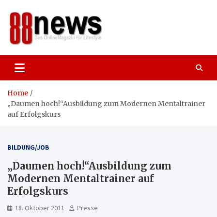
Skip
to
content
88news
Das OnlineMagazin für gutes Leben,
Lifestyle und Reisen
Home
„Daumen hoch!“Ausbildung zum Modernen Mentaltrainer
auf Erfolgskurs
BILDUNG/JOB
„Daumen hoch!“Ausbildung zum
Modernen Mentaltrainer auf
Erfolgskurs
18. Oktober 2011
Presse