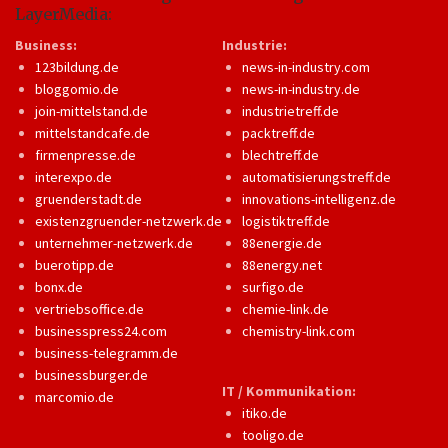
LayerMedia:
Business:
Industrie:
123bildung.de
news-in-industry.com
bloggomio.de
news-in-industry.de
join-mittelstand.de
industrietreff.de
mittelstandcafe.de
packtreff.de
firmenpresse.de
blechtreff.de
interexpo.de
automatisierungstreff.de
gruenderstadt.de
innovations-intelligenz.de
existenzgruender-netzwerk.de
logistiktreff.de
unternehmer-netzwerk.de
88energie.de
buerotipp.de
88energy.net
bonx.de
surfigo.de
vertriebsoffice.de
chemie-link.de
businesspress24.com
chemistry-link.com
business-telegramm.de
businessburger.de
IT / Kommunikation:
marcomio.de
itiko.de
tooligo.de