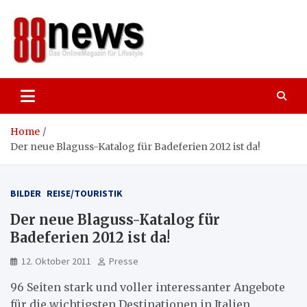
Skip
to
content
88news
Das OnlineMagazin für gutes Leben,
Lifestyle und Reisen
Home
Der neue Blaguss-Katalog für Badeferien 2012 ist da!
BILDER
REISE/TOURISTIK
Der neue Blaguss-Katalog für
Badeferien 2012 ist da!
12. Oktober 2011
Presse
96 Seiten stark und voller interessanter Angebote
für die wichtigsten Destinationen in Italien,