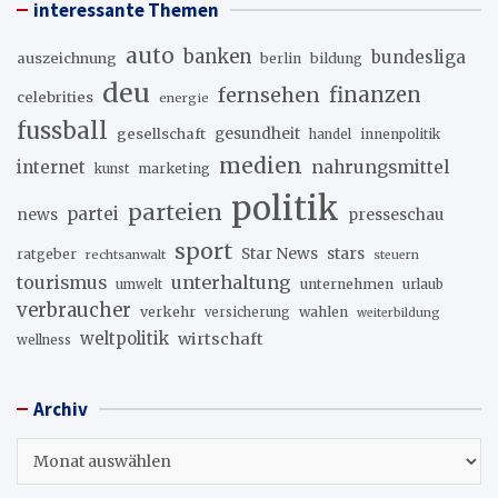
interessante Themen
auto
banken
bundesliga
auszeichnung
berlin
bildung
deu
fernsehen
finanzen
celebrities
energie
fussball
gesellschaft
gesundheit
innenpolitik
handel
medien
internet
nahrungsmittel
marketing
kunst
politik
parteien
partei
news
presseschau
sport
stars
Star News
ratgeber
rechtsanwalt
steuern
unterhaltung
tourismus
unternehmen
urlaub
umwelt
verbraucher
verkehr
wahlen
versicherung
weiterbildung
weltpolitik
wirtschaft
wellness
Archiv
Archiv