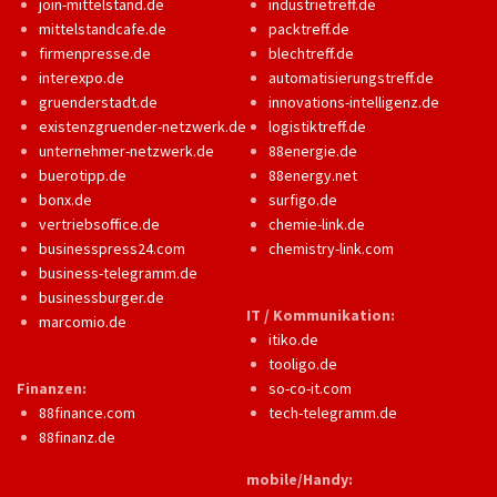
join-mittelstand.de
industrietreff.de
mittelstandcafe.de
packtreff.de
firmenpresse.de
blechtreff.de
interexpo.de
automatisierungstreff.de
gruenderstadt.de
innovations-intelligenz.de
existenzgruender-netzwerk.de
logistiktreff.de
unternehmer-netzwerk.de
88energie.de
buerotipp.de
88energy.net
bonx.de
surfigo.de
vertriebsoffice.de
chemie-link.de
businesspress24.com
chemistry-link.com
business-telegramm.de
businessburger.de
IT / Kommunikation:
marcomio.de
itiko.de
tooligo.de
Finanzen:
so-co-it.com
88finance.com
tech-telegramm.de
88finanz.de
mobile/Handy: