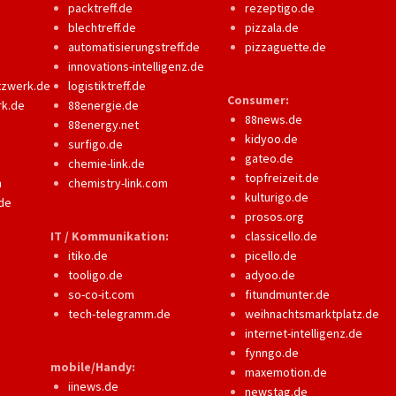
packtreff.de
rezeptigo.de
blechtreff.de
pizzala.de
automatisierungstreff.de
pizzaguette.de
innovations-intelligenz.de
tzwerk.de
logistiktreff.de
Consumer:
rk.de
88energie.de
88news.de
88energy.net
kidyoo.de
surfigo.de
gateo.de
chemie-link.de
topfreizeit.de
m
chemistry-link.com
kulturigo.de
de
prosos.org
IT / Kommunikation:
classicello.de
itiko.de
picello.de
tooligo.de
adyoo.de
so-co-it.com
fitundmunter.de
tech-telegramm.de
weihnachtsmarktplatz.de
internet-intelligenz.de
fynngo.de
mobile/Handy:
maxemotion.de
iinews.de
newstag.de