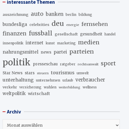
interessante Themen
auto
banken
auszeichnung
berlin
bildung
deu
fernsehen
bundesliga
celebrities
energie
fussball
finanzen
gesellschaft
gesundheit
handel
medien
internet
innenpolitik
marketing
kunst
parteien
nahrungsmittel
partei
news
politik
sport
presseschau
ratgeber
rechtsanwalt
tourismus
stars
Star News
umwelt
steuern
unterhaltung
verbraucher
unternehmen
urlaub
verkehr
wahlen
versicherung
wellness
weiterbildung
weltpolitik
wirtschaft
Archiv
Archiv