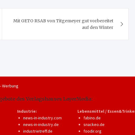
Mit GETO RSAB von Titgemeyer gut vorbereitet
auf den Winter
 - Werbung
gebote des Verlagshauses LayerMedia:
Industrie:
Lebensmittel / Essen&Trinke
news-in-industry.com
fabino.de
news-in-industry.de
snackeo.de
industrietreff.de
foodir.org