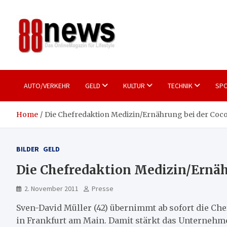
Skip
to
content
88news
Das OnlineMagazin für gutes Leben
AUTO/VERKEHR
GELD
KULTUR
TECHNIK
SPO
Home
Die Chefredaktion Medizin/Ernährung bei der Coc
BILDER
GELD
Die Chefredaktion Medizin/Ernäh
2. November 2011
Presse
Sven-David Müller (42) übernimmt ab sofort die C
in Frankfurt am Main. Damit stärkt das Unternehme