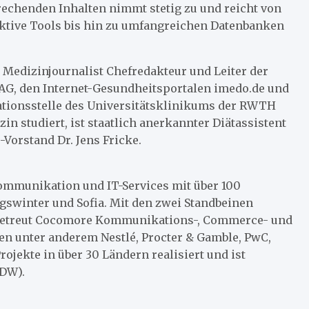
echenden Inhalten nimmt stetig zu und reicht von
aktive Tools bis hin zu umfangreichen Datenbanken
 Medizinjournalist Chefredakteur und Leiter der
, den Internet-Gesundheitsportalen imedo.de und
mationsstelle des Universitätsklinikums der RWTH
in studiert, ist staatlich anerkannter Diätassistent
Vorstand Dr. Jens Fricke.
Kommunikation und IT-Services mit über 100
gswinter und Sofia. Mit den zwei Standbeinen
betreut Cocomore Kommunikations-, Commerce- und
n unter anderem Nestlé, Procter & Gamble, PwC,
jekte in über 30 Ländern realisiert und ist
VDW).