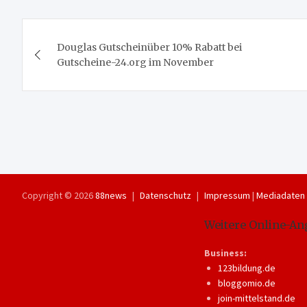
Beitragsnavigation
Douglas Gutscheinüber 10% Rabatt bei
Gutscheine-24.org im November
Copyright © 2026
88news
Datenschutz
Impressum
|
Mediadaten
Weitere Online-An
Business:
123bildung.de
bloggomio.de
join-mittelstand.de