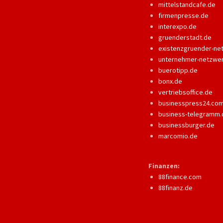
mittelstandcafe.de
firmenpresse.de
interexpo.de
gruenderstadt.de
existenzgruender-ne
unternehmer-netzwe
buerotipp.de
bonx.de
vertriebsoffice.de
businesspress24.co
business-telegramm.
businessburger.de
marcomio.de
Finanzen:
88finance.com
88finanz.de