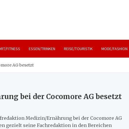
, Lifestyle und Reisen
RT/FITNESS
ESSEN/TRINKEN
REISE/TOURISTIK
MODE/FASHION
omore AG besetzt
rung bei der Cocomore AG besetzt
hefredaktion Medizin/Ernährung bei der Cocomore AG
n gezielt seine Fachredaktion in den Bereichen