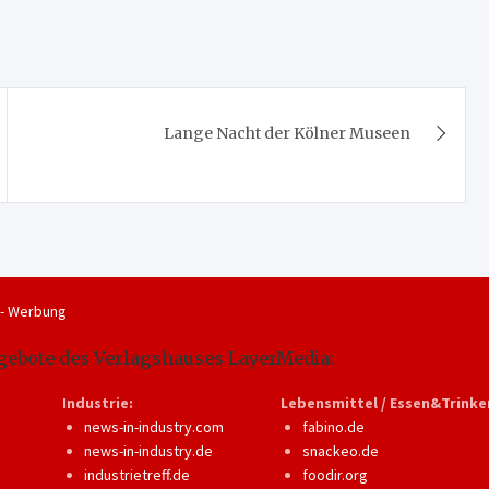
Lange Nacht der Kölner Museen
 - Werbung
gebote des Verlagshauses LayerMedia:
Industrie:
Lebensmittel / Essen&Trinke
news-in-industry.com
fabino.de
news-in-industry.de
snackeo.de
industrietreff.de
foodir.org