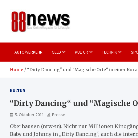
Skip
to
content
88news
Das OnlineMagazin für gutes Leben
AUTO/VERKEHR
GELD
KULTUR
TECHNIK
SPO
Home
“Dirty Dancing“ und “Magische Orte“ in einer Kurz
KULTUR
“Dirty Dancing“ und “Magische Or
5. Oktober 2011
Presse
Oberhausen (nrw-tn). Nicht nur Millionen Kinogän
Baby und Johnny in „Dirty Dancing“, auch die inter