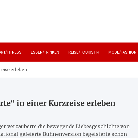
, Lifestyle und Reisen
RT/FITNESS
ESSEN/TRINKEN
REISE/TOURISTIK
MODE/FASHION
reise erleben
te“ in einer Kurzreise erleben
ger verzauberte die bewegende Liebesgeschichte von
national gefeierte Bühnenversion begeisterte schon