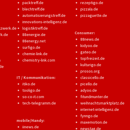
packtreff.de
rezeptigo.de
blechtreff.de
pizzala.de
automatisierungstreff.de
pizzaguette.de
innovations-intelligenz.de
tzwerk.de
logistiktreff.de
Consumer:
rk.de
88energie.de
88news.de
88energy.net
kidyoo.de
surfigo.de
gateo.de
chemie-link.de
topfreizeit.de
m
chemistry-link.com
kulturigo.de
de
prosos.org
IT / Kommunikation:
classicello.de
itiko.de
picello.de
tooligo.de
adyoo.de
so-co-it.com
fitundmunter.de
tech-telegramm.de
weihnachtsmarktplatz.de
internet-intelligenz.de
fynngo.de
mobile/Handy:
maxemotion.de
iinews.de
newstag.de