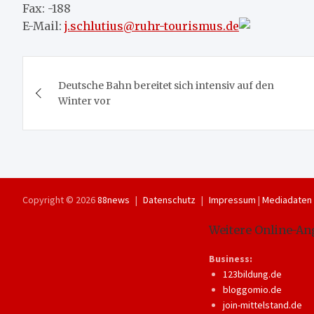
Fax: -188
E-Mail:
j.schlutius@ruhr-tourismus.de
Beitragsnavigation
Deutsche Bahn bereitet sich intensiv auf den
Winter vor
Copyright © 2026
88news
Datenschutz
Impressum
|
Mediadaten
Weitere Online-An
Business:
123bildung.de
bloggomio.de
join-mittelstand.de