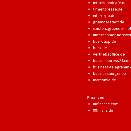
mittelstandcafe.de
firmenpresse.de
interexpo.de
gruenderstadt.de
existenzgruender-ne
unternehmer-netzwe
buerotipp.de
bonx.de
vertriebsoffice.de
businesspress24.co
business-telegramm.
businessburger.de
marcomio.de
Finanzen:
88finance.com
88finanz.de