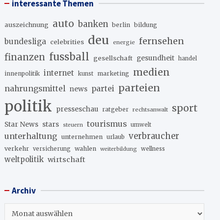
interessante Themen
auto
banken
auszeichnung
berlin
bildung
deu
fernsehen
bundesliga
celebrities
energie
fussball
finanzen
gesellschaft
gesundheit
handel
medien
internet
innenpolitik
marketing
kunst
parteien
nahrungsmittel
partei
news
politik
sport
presseschau
ratgeber
rechtsanwalt
tourismus
stars
Star News
umwelt
steuern
unterhaltung
verbraucher
unternehmen
urlaub
verkehr
wahlen
versicherung
wellness
weiterbildung
weltpolitik
wirtschaft
Archiv
Archiv