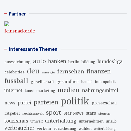
Partner
feinsnacker.de
interessante Themen
auto
banken
bundesliga
auszeichnung
berlin
bildung
deu
fernsehen
finanzen
celebrities
energie
fussball
gesellschaft
gesundheit
innenpolitik
handel
medien
internet
nahrungsmittel
marketing
kunst
politik
parteien
partei
news
presseschau
sport
stars
Star News
ratgeber
rechtsanwalt
steuern
unterhaltung
tourismus
unternehmen
urlaub
umwelt
verbraucher
verkehr
wahlen
versicherung
weiterbildung