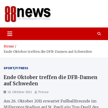
Skip
to
content
88news
Das OnlineMagazin für gutes Leben,
Lifestyle und Reisen
Home
Ende Oktober treffen die DFB-Damen auf Schweden
SPORT/FITNESS
Ende Oktober treffen die DFB-Damen
auf Schweden
18. Oktober 2011
Presse
Am 26. Oktober 2011 erwartet Fußballfreunde im
Millerntor-Stadion auf St. Pauli ein Top-Duell des