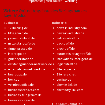
Impressum
|
Mediadaten - Werbung
Weitere Online-Angebote des Verlagshauses
LayerMedia:
Business:
Industrie:
123bildung.de
news-in-industry.com
bloggomio.de
news-in-industry.de
join-mittelstand.de
industrietreff.de
mittelstandcafe.de
packtreff.de
firmenpresse.de
blechtreff.de
interexpo.de
automatisierungstreff.de
gruenderstadt.de
innovations-intelligenz.de
existenzgruender-netzwerk.de
logistiktreff.de
unternehmer-netzwerk.de
88energie.de
buerotipp.de
88energy.net
bonx.de
surfigo.de
vertriebsoffice.de
chemie-link.de
businesspress24.com
chemistry-link.com
business-telegramm.de
businessburger.de
IT / Kommunikation: