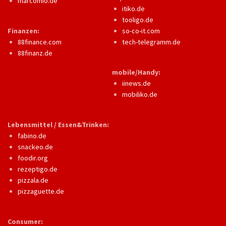
marcomio.de
itiko.de
tooligo.de
Finanzen:
so-co-it.com
88finance.com
tech-telegramm.de
88finanz.de
mobile/Handy:
iinews.de
mobiliko.de
Lebensmittel / Essen&Trinken:
fabino.de
snackeo.de
foodir.org
rezeptigo.de
pizzala.de
pizzaguette.de
Consumer: