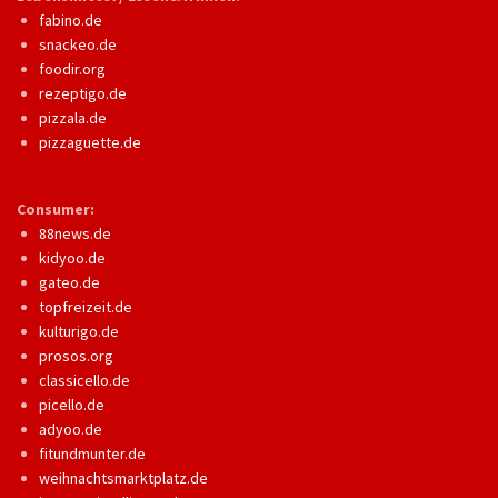
fabino.de
snackeo.de
foodir.org
rezeptigo.de
pizzala.de
pizzaguette.de
Consumer:
88news.de
kidyoo.de
gateo.de
topfreizeit.de
kulturigo.de
prosos.org
classicello.de
picello.de
adyoo.de
fitundmunter.de
weihnachtsmarktplatz.de