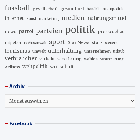
fussball
gesellschaft
gesundheit
innenpolitik
handel
medien
internet
nahrungsmittel
marketing
kunst
politik
parteien
partei
news
presseschau
sport
stars
Star News
ratgeber
rechtsanwalt
steuern
unterhaltung
tourismus
unternehmen
urlaub
umwelt
verbraucher
verkehr
wahlen
versicherung
weiterbildung
weltpolitik
wirtschaft
wellness
Archiv
Archiv
Facebook