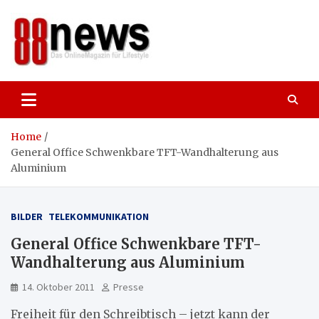
Skip
to
content
88news
Das OnlineMagazin für gutes Leben,
Lifestyle und Reisen
Home
General Office Schwenkbare TFT-Wandhalterung aus
Aluminium
BILDER
TELEKOMMUNIKATION
General Office Schwenkbare TFT-
Wandhalterung aus Aluminium
14. Oktober 2011
Presse
Freiheit für den Schreibtisch – jetzt kann der