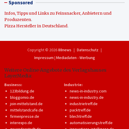
Sponsored
Infos, Tipps und Links zu Feinsnacker, Anbietern und
Produzenten
.
Pizza Hersteller in Deutschland
.
Copyright © 2026
88news
Datenschutz
Impressum
|
Mediadaten - Werbung
Weitere Online-Angebote des Verlagshauses
LayerMedia:
Business:
Industrie:
123bildung.de
news-in-industry.com
bloggomio.de
news-in-industry.de
join-mittelstand.de
industrietreff.de
mittelstandcafe.de
packtreff.de
firmenpresse.de
blechtreff.de
interexpo.de
automatisierungstreff.de