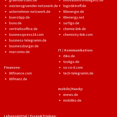
gruenderstadt.de
innovations-intelligenz.de
existenzgruender-netzwerk.de
logistiktreff.de
unternehmer-netzwerk.de
88energie.de
buerotipp.de
88energy.net
bonx.de
surfigo.de
vertriebsoffice.de
chemie-link.de
businesspress24.com
chemistry-link.com
business-telegramm.de
businessburger.de
IT / Kommunikation:
marcomio.de
itiko.de
tooligo.de
Finanzen:
so-co-it.com
88finance.com
tech-telegramm.de
88finanz.de
mobile/Handy:
iinews.de
mobiliko.de
Lebensmittel / Essen&Trinken: