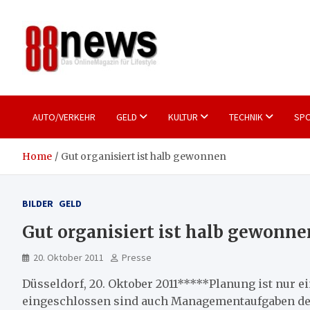
Skip
to
content
88news
Das OnlineMagazin für gutes Leben
AUTO/VERKEHR
GELD
KULTUR
TECHNIK
SPO
Home
Gut organisiert ist halb gewonnen
BILDER
GELD
Gut organisiert ist halb gewonne
20. Oktober 2011
Presse
Düsseldorf, 20. Oktober 2011*****Planung ist nur ei
eingeschlossen sind auch Managementaufgaben d