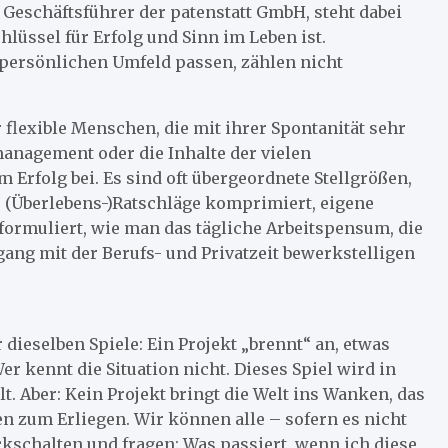
 Geschäftsführer der patenstatt GmbH, steht dabei
hlüssel für Erfolg und Sinn im Leben ist.
 persönlichen Umfeld passen, zählen nicht
r flexible Menschen, die mit ihrer Spontanität sehr
management oder die Inhalte der vielen
 Erfolg bei. Es sind oft übergeordnete Stellgrößen,
e (Überlebens-)Ratschläge komprimiert, eigene
ormuliert, wie man das tägliche Arbeitspensum, die
ng mit der Berufs- und Privatzeit bewerkstelligen
ieselben Spiele: Ein Projekt „brennt“ an, etwas
r kennt die Situation nicht. Dieses Spiel wird in
. Aber: Kein Projekt bringt die Welt ins Wanken, das
 zum Erliegen. Wir können alle – sofern es nicht
ckschalten und fragen: Was passiert, wenn ich diese