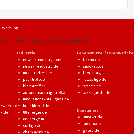
 - Werbung
gebote des Verlagshauses LayerMedia:
Industrie:
Lebensmittel / Essen&Trinke
news-in-industry.com
fabino.de
news-in-industry.de
snackeo.de
industrietreff.de
foodir.org
packtreff.de
rezeptigo.de
blechtreff.de
pizzala.de
automatisierungstreff.de
pizzaguette.de
innovations-intelligenz.de
tzwerk.de
logistiktreff.de
Consumer:
rk.de
88energie.de
88news.de
88energy.net
kidyoo.de
surfigo.de
gateo.de
chemie-link.de