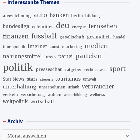
interessante Themen
auto
banken
auszeichnung
berlin
bildung
deu
fernsehen
bundesliga
celebrities
energie
fussball
finanzen
gesellschaft
gesundheit
handel
medien
internet
innenpolitik
marketing
kunst
parteien
nahrungsmittel
partei
news
politik
sport
presseschau
ratgeber
rechtsanwalt
tourismus
stars
Star News
umwelt
steuern
unterhaltung
verbraucher
unternehmen
urlaub
verkehr
wahlen
versicherung
wellness
weiterbildung
weltpolitik
wirtschaft
Archiv
Archiv