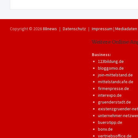
Copyright © 2026
88news
Datenschutz
Impressum
|
Mediadaten
Weitere Online-An
Business:
123bildung.de
bloggomio.de
join-mittelstand.de
mittelstandcafe.de
firmenpresse.de
interexpo.de
gruenderstadt.de
existenzgruender-ne
unternehmer-netzwe
buerotipp.de
bonx.de
vertriebsoffice.de