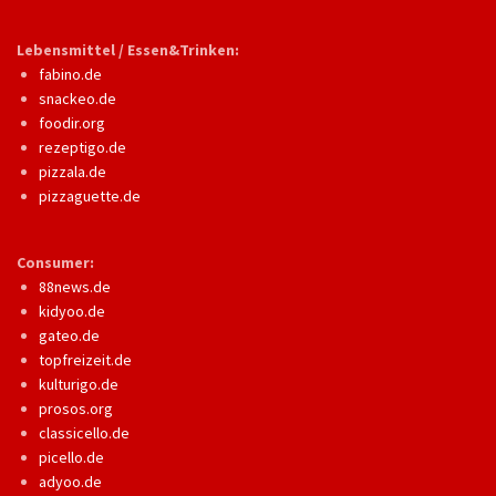
Lebensmittel / Essen&Trinken:
fabino.de
snackeo.de
foodir.org
rezeptigo.de
pizzala.de
pizzaguette.de
Consumer:
88news.de
kidyoo.de
gateo.de
topfreizeit.de
kulturigo.de
prosos.org
classicello.de
picello.de
adyoo.de