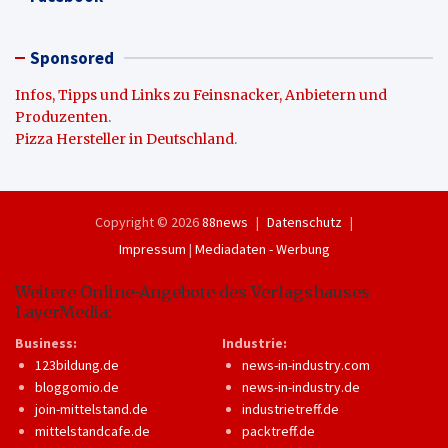
Sponsored
Infos, Tipps und Links zu Feinsnacker, Anbietern und
Produzenten
.
Pizza Hersteller in Deutschland
.
Copyright © 2026
88news
Datenschutz
Impressum
|
Mediadaten - Werbung
Weitere Online-Angebote des Verlagshauses
LayerMedia:
Business:
Industrie:
123bildung.de
news-in-industry.com
bloggomio.de
news-in-industry.de
join-mittelstand.de
industrietreff.de
mittelstandcafe.de
packtreff.de