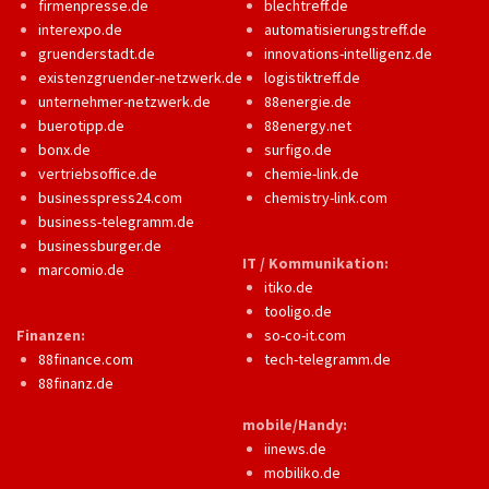
firmenpresse.de
blechtreff.de
interexpo.de
automatisierungstreff.de
gruenderstadt.de
innovations-intelligenz.de
existenzgruender-netzwerk.de
logistiktreff.de
unternehmer-netzwerk.de
88energie.de
buerotipp.de
88energy.net
bonx.de
surfigo.de
vertriebsoffice.de
chemie-link.de
businesspress24.com
chemistry-link.com
business-telegramm.de
businessburger.de
IT / Kommunikation:
marcomio.de
itiko.de
tooligo.de
Finanzen:
so-co-it.com
88finance.com
tech-telegramm.de
88finanz.de
mobile/Handy:
iinews.de
mobiliko.de