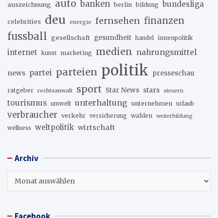
auto
banken
bundesliga
auszeichnung
berlin
bildung
deu
fernsehen
finanzen
celebrities
energie
fussball
gesellschaft
gesundheit
innenpolitik
handel
medien
internet
nahrungsmittel
marketing
kunst
politik
parteien
partei
news
presseschau
sport
stars
Star News
ratgeber
rechtsanwalt
steuern
unterhaltung
tourismus
unternehmen
urlaub
umwelt
verbraucher
verkehr
wahlen
versicherung
weiterbildung
weltpolitik
wirtschaft
wellness
Archiv
Archiv
Facebook