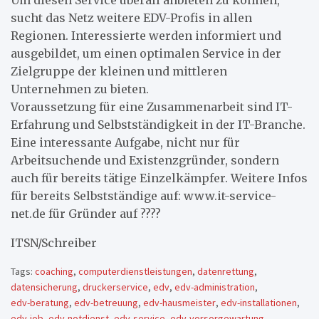
Um diesen Service überall anbieten zu können,
sucht das Netz weitere EDV-Profis in allen
Regionen. Interessierte werden informiert und
ausgebildet, um einen optimalen Service in der
Zielgruppe der kleinen und mittleren
Unternehmen zu bieten.
Voraussetzung für eine Zusammenarbeit sind IT-
Erfahrung und Selbstständigkeit in der IT-Branche.
Eine interessante Aufgabe, nicht nur für
Arbeitsuchende und Existenzgründer, sondern
auch für bereits tätige Einzelkämpfer. Weitere Infos
für bereits Selbstständige auf: www.it-service-
net.de für Gründer auf ????
ITSN/Schreiber
Tags:
coaching
,
computerdienstleistungen
,
datenrettung
,
datensicherung
,
druckerservice
,
edv
,
edv-administration
,
edv-beratung
,
edv-betreuung
,
edv-hausmeister
,
edv-installationen
,
edv-job
,
edv-notdienst
,
edv-service
,
edv-vorsorgewartung
,