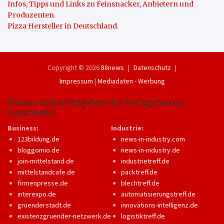
Infos, Tipps und Links zu Feinsnacker, Anbietern und
Produzenten
.
Pizza Hersteller in Deutschland
.
Copyright © 2026
88news
Datenschutz
Impressum
|
Mediadaten - Werbung
Weitere Online-Angebote des Verlagshauses
LayerMedia:
Business:
Industrie:
123bildung.de
news-in-industry.com
bloggomio.de
news-in-industry.de
join-mittelstand.de
industrietreff.de
mittelstandcafe.de
packtreff.de
firmenpresse.de
blechtreff.de
interexpo.de
automatisierungstreff.de
gruenderstadt.de
innovations-intelligenz.de
existenzgruender-netzwerk.de
logistiktreff.de