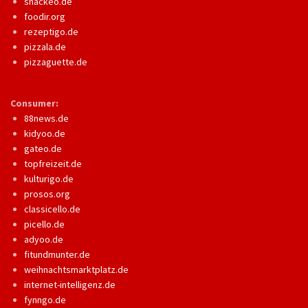
snackeo.de
foodir.org
rezeptigo.de
pizzala.de
pizzaguette.de
Consumer:
88news.de
kidyoo.de
gateo.de
topfreizeit.de
kulturigo.de
prosos.org
classicello.de
picello.de
adyoo.de
fitundmunter.de
weihnachtsmarktplatz.de
internet-intelligenz.de
fynngo.de