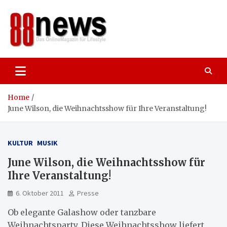
Skip
to
content
88news
Das OnlineMagazin für gutes Leben,
Lifestyle und Reisen
Home
June Wilson, die Weihnachtsshow für Ihre Veranstaltung!
KULTUR
MUSIK
June Wilson, die Weihnachtsshow für
Ihre Veranstaltung!
6. Oktober 2011
Presse
Ob elegante Galashow oder tanzbare
Weihnachtsparty. Diese Weihnachtsshow liefert