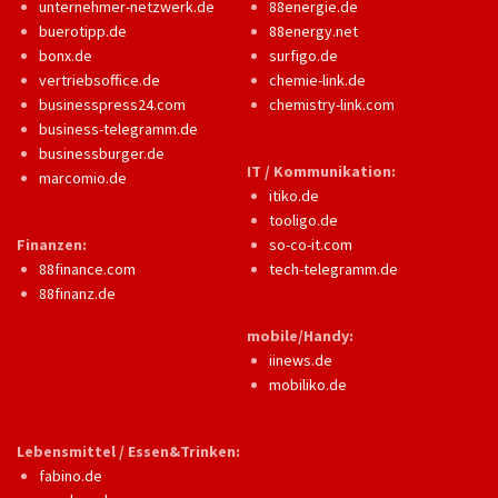
unternehmer-netzwerk.de
88energie.de
buerotipp.de
88energy.net
bonx.de
surfigo.de
vertriebsoffice.de
chemie-link.de
businesspress24.com
chemistry-link.com
business-telegramm.de
businessburger.de
IT / Kommunikation:
marcomio.de
itiko.de
tooligo.de
Finanzen:
so-co-it.com
88finance.com
tech-telegramm.de
88finanz.de
mobile/Handy:
iinews.de
mobiliko.de
Lebensmittel / Essen&Trinken:
fabino.de