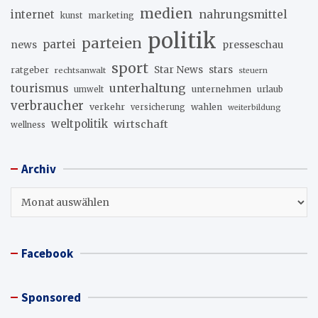
medien
internet
nahrungsmittel
marketing
kunst
politik
parteien
partei
news
presseschau
sport
stars
Star News
ratgeber
rechtsanwalt
steuern
unterhaltung
tourismus
unternehmen
urlaub
umwelt
verbraucher
verkehr
wahlen
versicherung
weiterbildung
weltpolitik
wirtschaft
wellness
Archiv
Archiv
Facebook
Sponsored