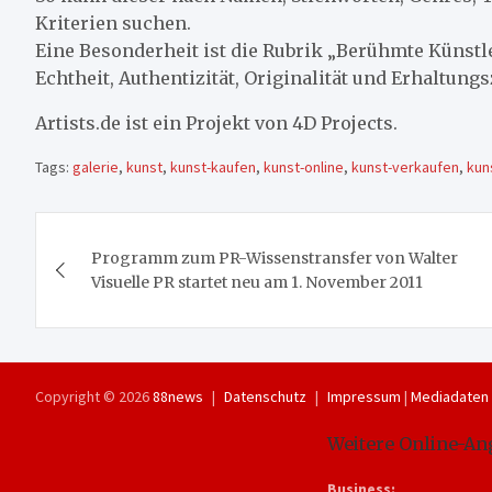
Kriterien suchen.
Eine Besonderheit ist die Rubrik „Berühmte Künstl
Echtheit, Authentizität, Originalität und Erhaltung
Artists.de ist ein Projekt von 4D Projects.
Tags:
galerie
,
kunst
,
kunst-kaufen
,
kunst-online
,
kunst-verkaufen
,
kun
Beitragsnavigation
Programm zum PR-Wissenstransfer von Walter
Visuelle PR startet neu am 1. November 2011
Copyright © 2026
88news
Datenschutz
Impressum
|
Mediadaten
Weitere Online-An
Business: