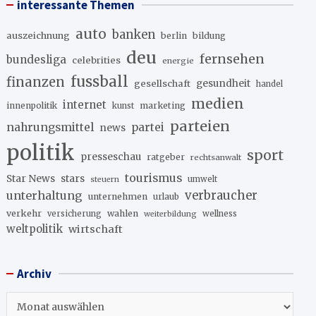
interessante Themen
auto
banken
auszeichnung
berlin
bildung
deu
fernsehen
bundesliga
celebrities
energie
fussball
finanzen
gesellschaft
gesundheit
handel
medien
internet
innenpolitik
marketing
kunst
parteien
nahrungsmittel
partei
news
politik
sport
presseschau
ratgeber
rechtsanwalt
tourismus
stars
Star News
umwelt
steuern
unterhaltung
verbraucher
unternehmen
urlaub
verkehr
wahlen
versicherung
wellness
weiterbildung
weltpolitik
wirtschaft
Archiv
Archiv