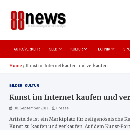
Skip
to
content
88news
Das OnlineMagazin für gutes Leben
AUTO/VERKEHR
GELD
KULTUR
TECHNIK
SPO
Home
Kunst im Internet kaufen und verkaufen
BILDER
KULTUR
Kunst im Internet kaufen und ve
30. September 2011
Presse
Artists.de ist ein Marktplatz für zeitgenössische 
Kunst zu kaufen und verkaufen. Auf dem Kunst-Por