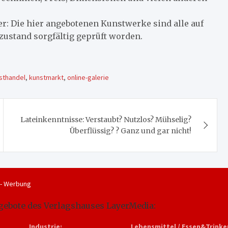
er: Die hier angebotenen Kunstwerke sind alle auf
szustand sorgfältig geprüft worden.
sthandel
,
kunstmarkt
,
online-galerie
Lateinkenntnisse: Verstaubt? Nutzlos? Mühselig?
Überflüssig? ? Ganz und gar nicht!
 - Werbung
gebote des Verlagshauses LayerMedia:
Industrie:
Lebensmittel / Essen&Trinke