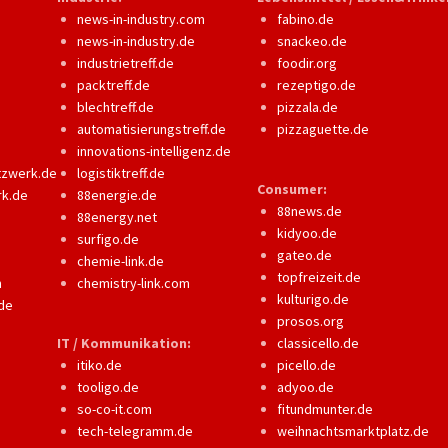
news-in-industry.com
fabino.de
news-in-industry.de
snackeo.de
industrietreff.de
foodir.org
packtreff.de
rezeptigo.de
blechtreff.de
pizzala.de
automatisierungstreff.de
pizzaguette.de
innovations-intelligenz.de
tzwerk.de
logistiktreff.de
Consumer:
rk.de
88energie.de
88news.de
88energy.net
kidyoo.de
surfigo.de
gateo.de
chemie-link.de
topfreizeit.de
m
chemistry-link.com
kulturigo.de
de
prosos.org
IT / Kommunikation:
classicello.de
itiko.de
picello.de
tooligo.de
adyoo.de
so-co-it.com
fitundmunter.de
tech-telegramm.de
weihnachtsmarktplatz.de