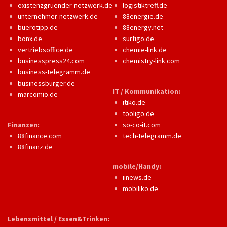
existenzgruender-netzwerk.de
logistiktreff.de
unternehmer-netzwerk.de
88energie.de
buerotipp.de
88energy.net
bonx.de
surfigo.de
vertriebsoffice.de
chemie-link.de
businesspress24.com
chemistry-link.com
business-telegramm.de
businessburger.de
IT / Kommunikation:
marcomio.de
itiko.de
tooligo.de
Finanzen:
so-co-it.com
88finance.com
tech-telegramm.de
88finanz.de
mobile/Handy:
iinews.de
mobiliko.de
Lebensmittel / Essen&Trinken: