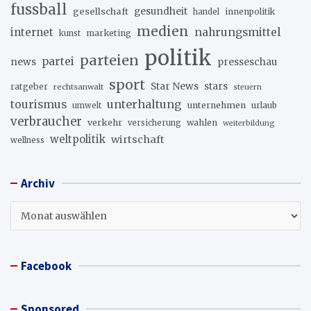
fussball
gesellschaft
gesundheit
innenpolitik
handel
medien
internet
nahrungsmittel
marketing
kunst
politik
parteien
partei
news
presseschau
sport
stars
Star News
ratgeber
rechtsanwalt
steuern
unterhaltung
tourismus
unternehmen
urlaub
umwelt
verbraucher
verkehr
wahlen
versicherung
weiterbildung
weltpolitik
wirtschaft
wellness
Archiv
Archiv
Facebook
Sponsored