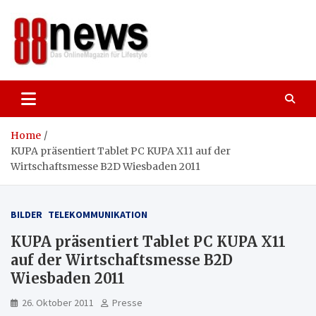
Skip
to
content
88news
Das OnlineMagazin für gutes Leben,
Lifestyle und Reisen
Home
KUPA präsentiert Tablet PC KUPA X11 auf der
Wirtschaftsmesse B2D Wiesbaden 2011
BILDER
TELEKOMMUNIKATION
KUPA präsentiert Tablet PC KUPA X11
auf der Wirtschaftsmesse B2D
Wiesbaden 2011
26. Oktober 2011
Presse