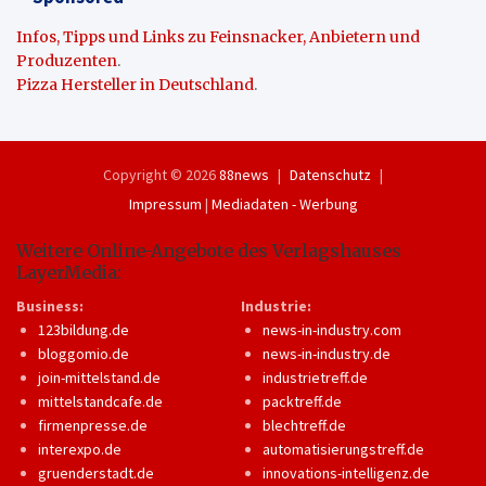
Infos, Tipps und Links zu Feinsnacker, Anbietern und
Produzenten
.
Pizza Hersteller in Deutschland
.
Copyright © 2026
88news
Datenschutz
Impressum
|
Mediadaten - Werbung
Weitere Online-Angebote des Verlagshauses
LayerMedia:
Business:
Industrie:
123bildung.de
news-in-industry.com
bloggomio.de
news-in-industry.de
join-mittelstand.de
industrietreff.de
mittelstandcafe.de
packtreff.de
firmenpresse.de
blechtreff.de
interexpo.de
automatisierungstreff.de
gruenderstadt.de
innovations-intelligenz.de