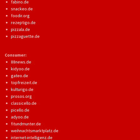
fabino.de
snackeo.de
foodir.org
rezeptigo.de
pizzala.de
pizzaguette.de
Consumer:
88news.de
kidyoo.de
gateo.de
topfreizeit.de
kulturigo.de
prosos.org
classicello.de
picello.de
adyoo.de
fitundmunter.de
weihnachtsmarktplatz.de
internet-intelligenz.de