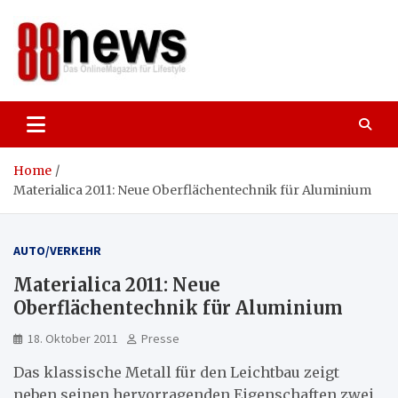
Skip
to
content
88news
Das OnlineMagazin für gutes Leben,
Lifestyle und Reisen
Home
Materialica 2011: Neue Oberflächentechnik für Aluminium
AUTO/VERKEHR
Materialica 2011: Neue
Oberflächentechnik für Aluminium
18. Oktober 2011
Presse
Das klassische Metall für den Leichtbau zeigt
neben seinen hervorragenden Eigenschaften zwei