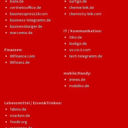
bonx.de
surfigo.de
vertriebsoffice.de
chemie-link.de
businesspress24.com
chemistry-link.com
business-telegramm.de
businessburger.de
IT / Kommunikation:
marcomio.de
itiko.de
tooligo.de
Finanzen:
so-co-it.com
88finance.com
tech-telegramm.de
88finanz.de
mobile/Handy:
iinews.de
mobiliko.de
Lebensmittel / Essen&Trinken:
fabino.de
snackeo.de
foodir.org