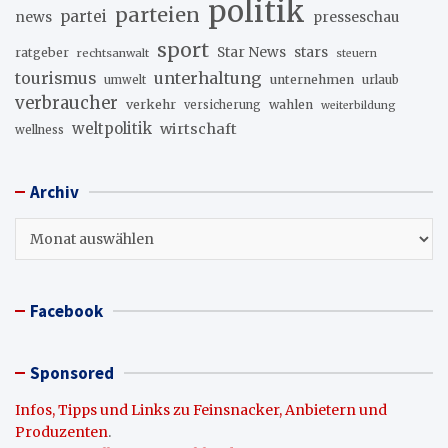
politik
parteien
partei
news
presseschau
sport
stars
Star News
ratgeber
rechtsanwalt
steuern
unterhaltung
tourismus
unternehmen
urlaub
umwelt
verbraucher
verkehr
wahlen
versicherung
weiterbildung
weltpolitik
wirtschaft
wellness
Archiv
Archiv
Facebook
Sponsored
Infos, Tipps und Links zu Feinsnacker, Anbietern und
Produzenten
.