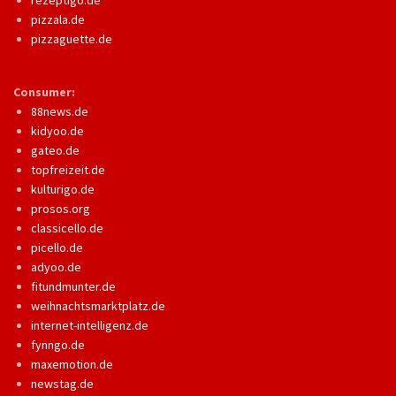
rezeptigo.de
pizzala.de
pizzaguette.de
Consumer:
88news.de
kidyoo.de
gateo.de
topfreizeit.de
kulturigo.de
prosos.org
classicello.de
picello.de
adyoo.de
fitundmunter.de
weihnachtsmarktplatz.de
internet-intelligenz.de
fynngo.de
maxemotion.de
newstag.de