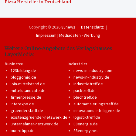
Pizza Hersteller in Deutschland
.
Copyright © 2026
88news
Datenschutz
Impressum
|
Mediadaten - Werbung
Weitere Online-Angebote des Verlagshauses
LayerMedia:
Business:
Industrie:
123bildung.de
news-in-industry.com
bloggomio.de
news-in-industry.de
join-mittelstand.de
industrietreff.de
mittelstandcafe.de
packtreff.de
firmenpresse.de
blechtreff.de
interexpo.de
automatisierungstreff.de
gruenderstadt.de
innovations-intelligenz.de
existenzgruender-netzwerk.de
logistiktreff.de
unternehmer-netzwerk.de
88energie.de
buerotipp.de
88energy.net