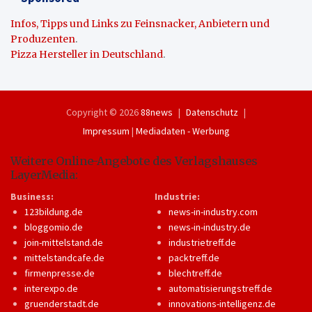
Infos, Tipps und Links zu Feinsnacker, Anbietern und
Produzenten
.
Pizza Hersteller in Deutschland
.
Copyright © 2026
88news
Datenschutz
Impressum
|
Mediadaten - Werbung
Weitere Online-Angebote des Verlagshauses
LayerMedia:
Business:
Industrie:
123bildung.de
news-in-industry.com
bloggomio.de
news-in-industry.de
join-mittelstand.de
industrietreff.de
mittelstandcafe.de
packtreff.de
firmenpresse.de
blechtreff.de
interexpo.de
automatisierungstreff.de
gruenderstadt.de
innovations-intelligenz.de