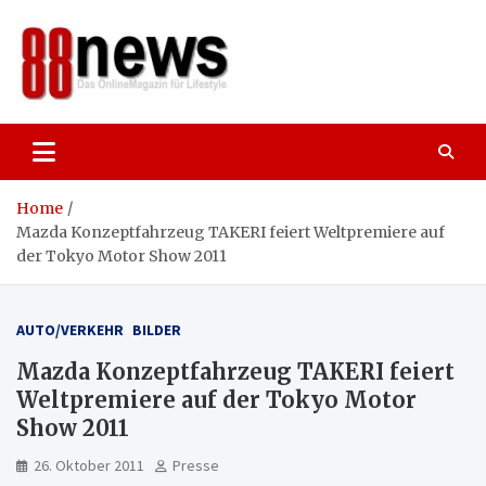
Skip
to
content
88news
Das OnlineMagazin für gutes Leben,
Lifestyle und Reisen
Home
Mazda Konzeptfahrzeug TAKERI feiert Weltpremiere auf
der Tokyo Motor Show 2011
AUTO/VERKEHR
BILDER
Mazda Konzeptfahrzeug TAKERI feiert
Weltpremiere auf der Tokyo Motor
Show 2011
26. Oktober 2011
Presse