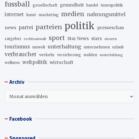
fussball
gesellschaft
gesundheit
innenpolitik
handel
medien
internet
nahrungsmittel
marketing
kunst
politik
parteien
partei
news
presseschau
sport
stars
Star News
ratgeber
rechtsanwalt
steuern
unterhaltung
tourismus
unternehmen
urlaub
umwelt
verbraucher
verkehr
wahlen
versicherung
weiterbildung
weltpolitik
wirtschaft
wellness
Archiv
Archiv
Facebook
Sponsored