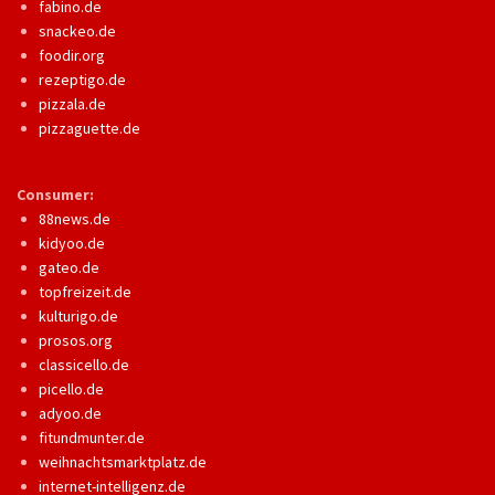
fabino.de
snackeo.de
foodir.org
rezeptigo.de
pizzala.de
pizzaguette.de
Consumer:
88news.de
kidyoo.de
gateo.de
topfreizeit.de
kulturigo.de
prosos.org
classicello.de
picello.de
adyoo.de
fitundmunter.de
weihnachtsmarktplatz.de
internet-intelligenz.de