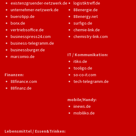
existenzgruender-netzwerk.de
logistiktreff.de
unternehmer-netzwerk.de
88energie.de
buerotipp.de
88energy.net
bonx.de
surfigo.de
vertriebsoffice.de
chemie-link.de
businesspress24.com
chemistry-link.com
business-telegramm.de
businessburger.de
IT / Kommunikation:
marcomio.de
itiko.de
tooligo.de
Finanzen:
so-co-it.com
88finance.com
tech-telegramm.de
88finanz.de
mobile/Handy:
iinews.de
mobiliko.de
Lebensmittel / Essen&Trinken: