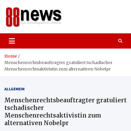
Skip
to
content
88news
Das OnlineMagazin für gutes Leben,
Lifestyle und Reisen
Home
Menschenrechtsbeauftragter gratuliert tschadischer
Menschenrechtsaktivistin zum alternativen Nobelpr
ALLGEMEIN
Menschenrechtsbeauftragter gratuliert
tschadischer
Menschenrechtsaktivistin zum
alternativen Nobelpr