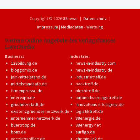
Copyright © 2026
88news
Datenschutz
Impressum
|
Mediadaten - Werbung
Weitere Online-Angebote des Verlagshauses
LayerMedia:
Business:
Industrie:
123bildung.de
news-in-industry.com
bloggomio.de
news-in-industry.de
join-mittelstand.de
industrietreff.de
mittelstandcafe.de
packtreff.de
firmenpresse.de
blechtreff.de
interexpo.de
automatisierungstreff.de
gruenderstadt.de
innovations-intelligenz.de
existenzgruender-netzwerk.de
logistiktreff.de
unternehmer-netzwerk.de
88energie.de
buerotipp.de
88energy.net
bonx.de
surfigo.de
vertriebsoffice.de
chemie-link.de