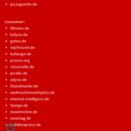
pizzaguette.de
Consumer:
88news.de
kidyoo.de
gateo.de
topfreizeit.de
kulturigo.de
prosos.org
classicello.de
picello.de
adyoo.de
fitundmunter.de
weihnachtsmarktplatz.de
internet-intelligenz.de
fynngo.de
maxemotion.de
newstag.de
politikexpress.de