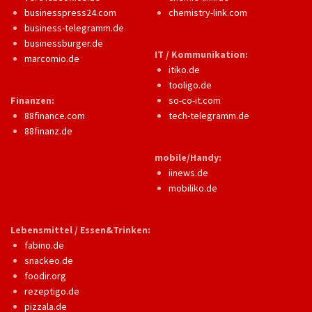
businesspress24.com
chemistry-link.com
business-telegramm.de
businessburger.de
IT / Kommunikation:
marcomio.de
itiko.de
tooligo.de
Finanzen:
so-co-it.com
88finance.com
tech-telegramm.de
88finanz.de
mobile/Handy:
iinews.de
mobiliko.de
Lebensmittel / Essen&Trinken:
fabino.de
snackeo.de
foodir.org
rezeptigo.de
pizzala.de