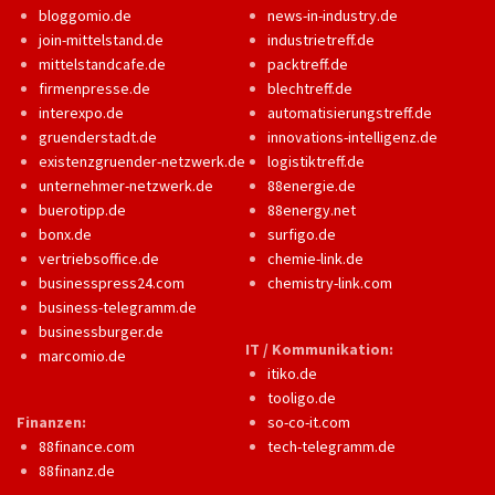
bloggomio.de
news-in-industry.de
join-mittelstand.de
industrietreff.de
mittelstandcafe.de
packtreff.de
firmenpresse.de
blechtreff.de
interexpo.de
automatisierungstreff.de
gruenderstadt.de
innovations-intelligenz.de
existenzgruender-netzwerk.de
logistiktreff.de
unternehmer-netzwerk.de
88energie.de
buerotipp.de
88energy.net
bonx.de
surfigo.de
vertriebsoffice.de
chemie-link.de
businesspress24.com
chemistry-link.com
business-telegramm.de
businessburger.de
IT / Kommunikation:
marcomio.de
itiko.de
tooligo.de
Finanzen:
so-co-it.com
88finance.com
tech-telegramm.de
88finanz.de