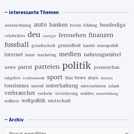
interessante Themen
auto
banken
bundesliga
auszeichnung
berlin
bildung
deu
fernsehen
finanzen
celebrities
energie
fussball
gesellschaft
gesundheit
innenpolitik
handel
medien
internet
nahrungsmittel
marketing
kunst
politik
parteien
partei
news
presseschau
sport
stars
Star News
ratgeber
rechtsanwalt
steuern
unterhaltung
tourismus
unternehmen
urlaub
umwelt
verbraucher
verkehr
wahlen
versicherung
weiterbildung
weltpolitik
wirtschaft
wellness
Archiv
Archiv