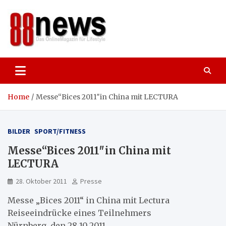
Skip
to
content
88news
Das OnlineMagazin für gutes Leben,
Lifestyle und Reisen
Home
Messe“Bices 2011″in China mit LECTURA
BILDER
SPORT/FITNESS
Messe“Bices 2011″in China mit
LECTURA
28. Oktober 2011
Presse
Messe „Bices 2011“ in China mit Lectura
Reiseeindrücke eines Teilnehmers
Nürnberg, den 28.10.2011