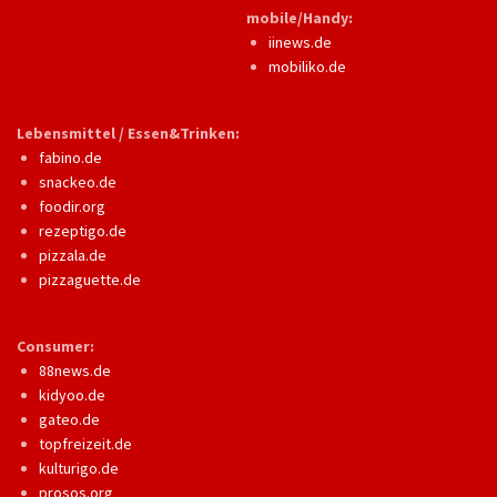
mobile/Handy:
iinews.de
mobiliko.de
Lebensmittel / Essen&Trinken:
fabino.de
snackeo.de
foodir.org
rezeptigo.de
pizzala.de
pizzaguette.de
Consumer:
88news.de
kidyoo.de
gateo.de
topfreizeit.de
kulturigo.de
prosos.org