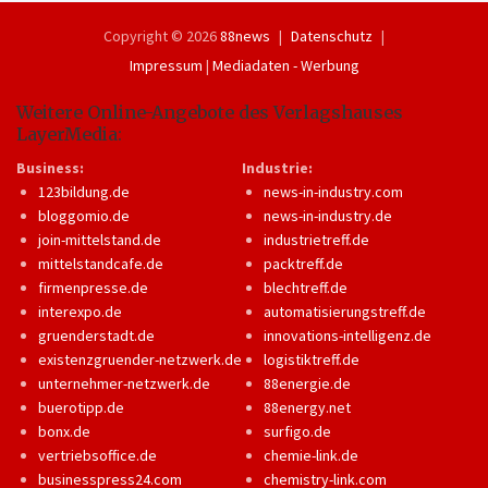
Copyright © 2026
88news
Datenschutz
Impressum
|
Mediadaten - Werbung
Weitere Online-Angebote des Verlagshauses
LayerMedia:
Business:
Industrie:
123bildung.de
news-in-industry.com
bloggomio.de
news-in-industry.de
join-mittelstand.de
industrietreff.de
mittelstandcafe.de
packtreff.de
firmenpresse.de
blechtreff.de
interexpo.de
automatisierungstreff.de
gruenderstadt.de
innovations-intelligenz.de
existenzgruender-netzwerk.de
logistiktreff.de
unternehmer-netzwerk.de
88energie.de
buerotipp.de
88energy.net
bonx.de
surfigo.de
vertriebsoffice.de
chemie-link.de
businesspress24.com
chemistry-link.com