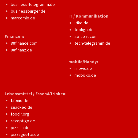
business-telegramm.de
businessburger.de
IT / Kommunikation:
marcomio.de
itiko.de
tooligo.de
Finanzen:
so-co-it.com
88finance.com
tech-telegramm.de
88finanz.de
mobile/Handy:
iinews.de
mobiliko.de
Lebensmittel / Essen&Trinken:
fabino.de
snackeo.de
foodir.org
rezeptigo.de
pizzala.de
pizzaguette.de