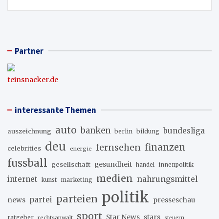
Partner
feinsnacker.de
interessante Themen
auto
banken
bundesliga
auszeichnung
berlin
bildung
deu
fernsehen
finanzen
celebrities
energie
fussball
gesellschaft
gesundheit
innenpolitik
handel
medien
internet
nahrungsmittel
marketing
kunst
politik
parteien
partei
news
presseschau
sport
stars
Star News
ratgeber
rechtsanwalt
steuern