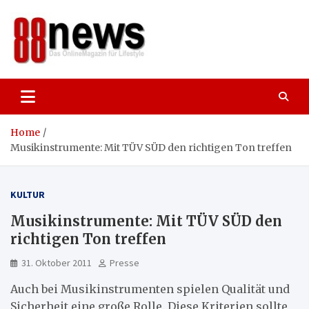
Skip
to
content
88news
Das OnlineMagazin für gutes Leben,
Lifestyle und Reisen
Home
Musikinstrumente: Mit TÜV SÜD den richtigen Ton treffen
KULTUR
Musikinstrumente: Mit TÜV SÜD den
richtigen Ton treffen
31. Oktober 2011
Presse
Auch bei Musikinstrumenten spielen Qualität und
Sicherheit eine große Rolle. Diese Kriterien sollte