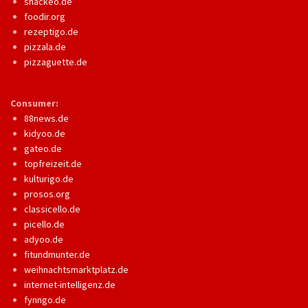
snackeo.de
foodir.org
rezeptigo.de
pizzala.de
pizzaguette.de
Consumer:
88news.de
kidyoo.de
gateo.de
topfreizeit.de
kulturigo.de
prosos.org
classicello.de
picello.de
adyoo.de
fitundmunter.de
weihnachtsmarktplatz.de
internet-intelligenz.de
fynngo.de