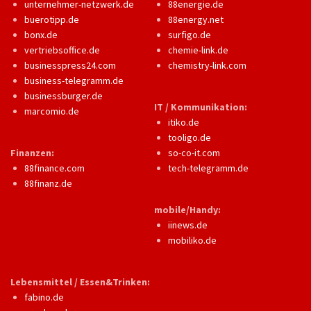
unternehmer-netzwerk.de
88energie.de
buerotipp.de
88energy.net
bonx.de
surfigo.de
vertriebsoffice.de
chemie-link.de
businesspress24.com
chemistry-link.com
business-telegramm.de
businessburger.de
IT / Kommunikation:
marcomio.de
itiko.de
tooligo.de
Finanzen:
so-co-it.com
88finance.com
tech-telegramm.de
88finanz.de
mobile/Handy:
iinews.de
mobiliko.de
Lebensmittel / Essen&Trinken:
fabino.de