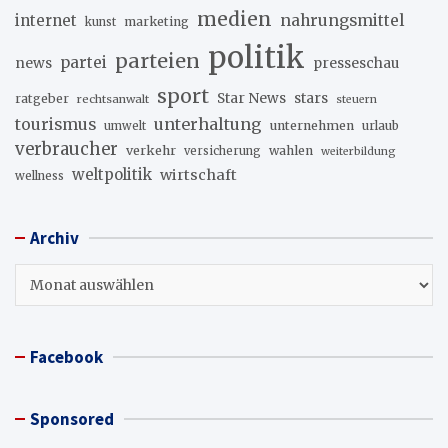
medien
internet
nahrungsmittel
marketing
kunst
politik
parteien
partei
news
presseschau
sport
stars
Star News
ratgeber
rechtsanwalt
steuern
unterhaltung
tourismus
unternehmen
urlaub
umwelt
verbraucher
verkehr
wahlen
versicherung
weiterbildung
weltpolitik
wirtschaft
wellness
Archiv
Archiv
Facebook
Sponsored