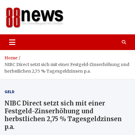
Skip
to
content
88news
Das OnlineMagazin für gutes Leben,
Lifestyle und Reisen
Home
NIBC Direct setzt sich mit einer Festgeld-Zinserhöhung und
herbstlichen 2,75 % Tagesgeldzinsen p.a.
GELD
NIBC Direct setzt sich mit einer
Festgeld-Zinserhöhung und
herbstlichen 2,75 % Tagesgeldzinsen
p.a.