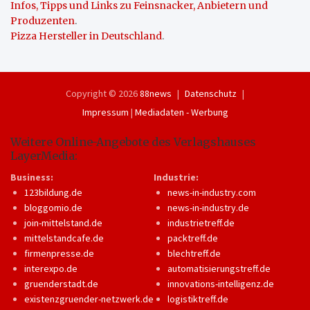
Infos, Tipps und Links zu Feinsnacker, Anbietern und
Produzenten
.
Pizza Hersteller in Deutschland
.
Copyright © 2026
88news
Datenschutz
Impressum
|
Mediadaten - Werbung
Weitere Online-Angebote des Verlagshauses
LayerMedia:
Business:
Industrie:
123bildung.de
news-in-industry.com
bloggomio.de
news-in-industry.de
join-mittelstand.de
industrietreff.de
mittelstandcafe.de
packtreff.de
firmenpresse.de
blechtreff.de
interexpo.de
automatisierungstreff.de
gruenderstadt.de
innovations-intelligenz.de
existenzgruender-netzwerk.de
logistiktreff.de