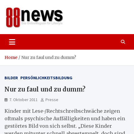
Skip
to
content
88news
Das OnlineMagazin für gutes Leben,
Lifestyle und Reisen
Home
Nur zu faul und zu dumm?
BILDER
PERSÖNLICHKEITSBILDUNG
Nur zu faul und zu dumm?
7. Oktober 2011
Presse
Kinder mit Lese-/Rechtschreibschwäche zeigen
oftmals psychische Auffälligkeiten und haben ein
gestörtes Bild von sich selbst. „Diese Kinder
werden mitunter schnell abgestempelt, doch sind