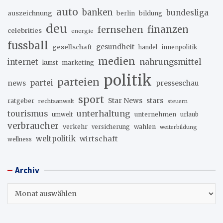
auto
banken
bundesliga
auszeichnung
berlin
bildung
deu
fernsehen
finanzen
celebrities
energie
fussball
gesellschaft
gesundheit
innenpolitik
handel
medien
internet
nahrungsmittel
marketing
kunst
politik
parteien
partei
news
presseschau
sport
stars
Star News
ratgeber
rechtsanwalt
steuern
unterhaltung
tourismus
unternehmen
urlaub
umwelt
verbraucher
verkehr
wahlen
versicherung
weiterbildung
weltpolitik
wirtschaft
wellness
Archiv
Archiv