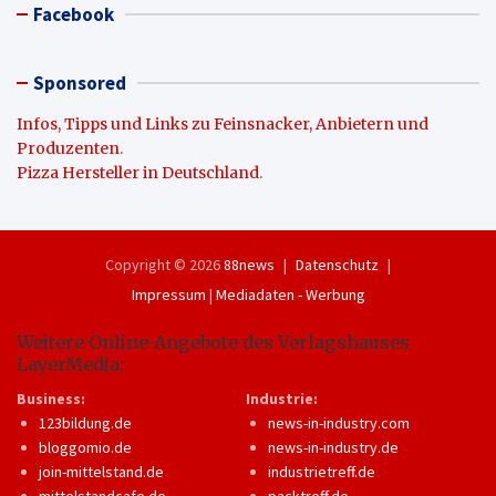
Facebook
Sponsored
Infos, Tipps und Links zu Feinsnacker, Anbietern und
Produzenten
.
Pizza Hersteller in Deutschland
.
Copyright © 2026
88news
Datenschutz
Impressum
|
Mediadaten - Werbung
Weitere Online-Angebote des Verlagshauses
LayerMedia:
Business:
Industrie:
123bildung.de
news-in-industry.com
bloggomio.de
news-in-industry.de
join-mittelstand.de
industrietreff.de