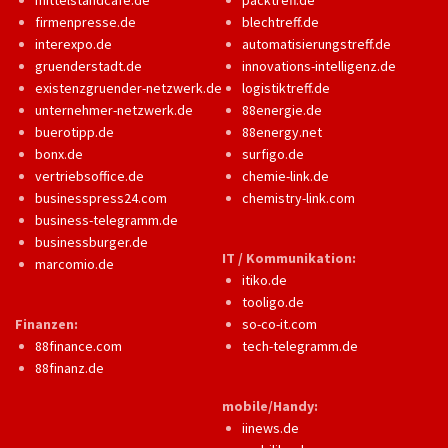
mittelstandcafe.de
packtreff.de
firmenpresse.de
blechtreff.de
interexpo.de
automatisierungstreff.de
gruenderstadt.de
innovations-intelligenz.de
existenzgruender-netzwerk.de
logistiktreff.de
unternehmer-netzwerk.de
88energie.de
buerotipp.de
88energy.net
bonx.de
surfigo.de
vertriebsoffice.de
chemie-link.de
businesspress24.com
chemistry-link.com
business-telegramm.de
businessburger.de
IT / Kommunikation:
marcomio.de
itiko.de
tooligo.de
Finanzen:
so-co-it.com
88finance.com
tech-telegramm.de
88finanz.de
mobile/Handy:
iinews.de