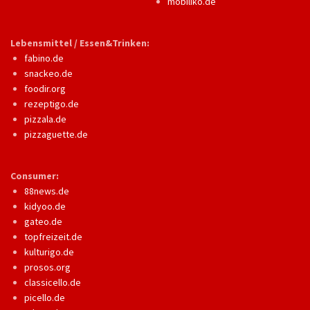
mobiliko.de
Lebensmittel / Essen&Trinken:
fabino.de
snackeo.de
foodir.org
rezeptigo.de
pizzala.de
pizzaguette.de
Consumer:
88news.de
kidyoo.de
gateo.de
topfreizeit.de
kulturigo.de
prosos.org
classicello.de
picello.de