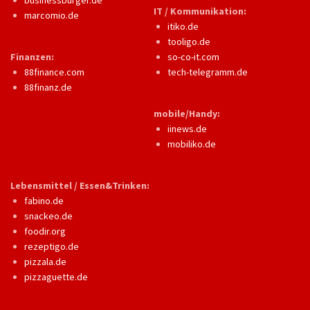
businessburger.de
IT / Kommunikation:
marcomio.de
itiko.de
tooligo.de
Finanzen:
so-co-it.com
88finance.com
tech-telegramm.de
88finanz.de
mobile/Handy:
iinews.de
mobiliko.de
Lebensmittel / Essen&Trinken:
fabino.de
snackeo.de
foodir.org
rezeptigo.de
pizzala.de
pizzaguette.de