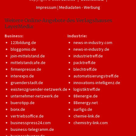
Impressum
|
Mediadaten - Werbung
Weitere Online-Angebote des Verlagshauses
LayerMedia:
Business:
Industrie:
123bildung.de
news-in-industry.com
bloggomio.de
news-in-industry.de
join-mittelstand.de
industrietreff.de
mittelstandcafe.de
packtreff.de
firmenpresse.de
blechtreff.de
interexpo.de
automatisierungstreff.de
gruenderstadt.de
innovations-intelligenz.de
existenzgruender-netzwerk.de
logistiktreff.de
unternehmer-netzwerk.de
88energie.de
buerotipp.de
88energy.net
bonx.de
surfigo.de
vertriebsoffice.de
chemie-link.de
businesspress24.com
chemistry-link.com
business-telegramm.de