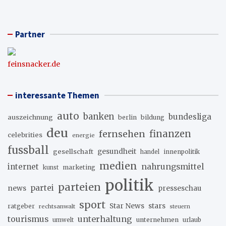
Partner
feinsnacker.de
interessante Themen
auto
banken
bundesliga
auszeichnung
berlin
bildung
deu
fernsehen
finanzen
celebrities
energie
fussball
gesellschaft
gesundheit
innenpolitik
handel
medien
internet
nahrungsmittel
marketing
kunst
politik
parteien
partei
news
presseschau
sport
stars
Star News
ratgeber
rechtsanwalt
steuern
unterhaltung
tourismus
unternehmen
urlaub
umwelt