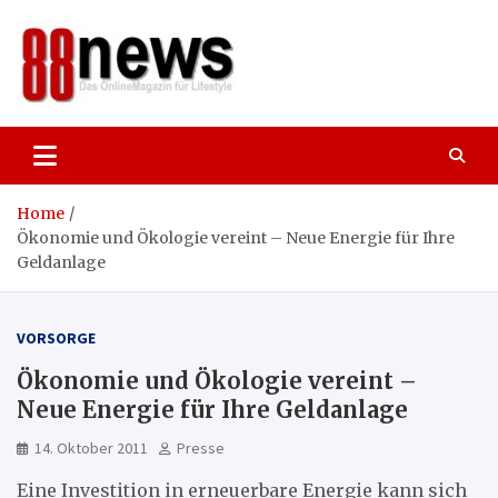
Skip
to
content
88news
Das OnlineMagazin für gutes Leben,
Lifestyle und Reisen
Home
Ökonomie und Ökologie vereint – Neue Energie für Ihre
Geldanlage
VORSORGE
Ökonomie und Ökologie vereint –
Neue Energie für Ihre Geldanlage
14. Oktober 2011
Presse
Eine Investition in erneuerbare Energie kann sich