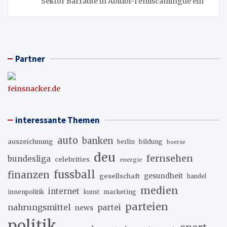
Sektor Barraute in Abitibi-Témiscamingue ein
Partner
feinsnacker.de
interessante Themen
auto
banken
auszeichnung
berlin
bildung
boerse
deu
fernsehen
bundesliga
celebrities
energie
fussball
finanzen
gesellschaft
gesundheit
handel
medien
internet
innenpolitik
marketing
kunst
parteien
nahrungsmittel
partei
news
politik