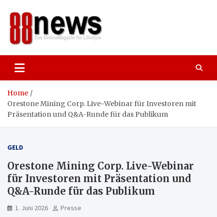
Skip
to
content
88news
Das OnlineMagazin für gutes Leben,
Lifestyle und Reisen
Home
Orestone Mining Corp. Live-Webinar für Investoren mit
Präsentation und Q&A-Runde für das Publikum
GELD
Orestone Mining Corp. Live-Webinar
für Investoren mit Präsentation und
Q&A-Runde für das Publikum
1. Juni 2026
Presse