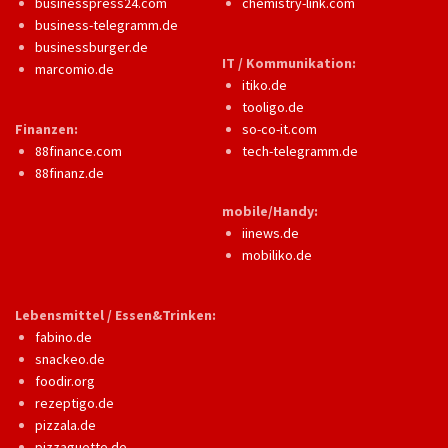
businesspress24.com
chemistry-link.com
business-telegramm.de
businessburger.de
IT / Kommunikation:
marcomio.de
itiko.de
tooligo.de
Finanzen:
so-co-it.com
88finance.com
tech-telegramm.de
88finanz.de
mobile/Handy:
iinews.de
mobiliko.de
Lebensmittel / Essen&Trinken:
fabino.de
snackeo.de
foodir.org
rezeptigo.de
pizzala.de
pizzaguette.de