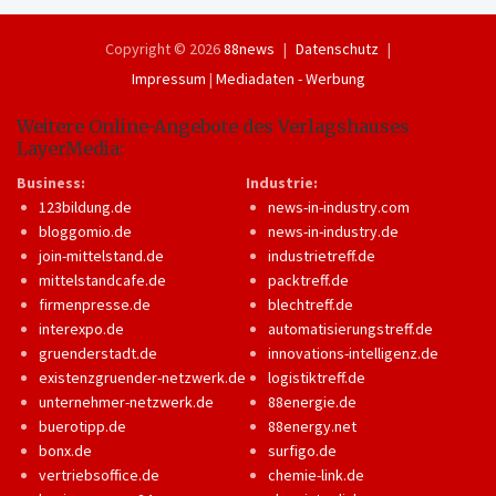
Copyright © 2026
88news
Datenschutz
Impressum
|
Mediadaten - Werbung
Weitere Online-Angebote des Verlagshauses
LayerMedia:
Business:
Industrie:
123bildung.de
news-in-industry.com
bloggomio.de
news-in-industry.de
join-mittelstand.de
industrietreff.de
mittelstandcafe.de
packtreff.de
firmenpresse.de
blechtreff.de
interexpo.de
automatisierungstreff.de
gruenderstadt.de
innovations-intelligenz.de
existenzgruender-netzwerk.de
logistiktreff.de
unternehmer-netzwerk.de
88energie.de
buerotipp.de
88energy.net
bonx.de
surfigo.de
vertriebsoffice.de
chemie-link.de