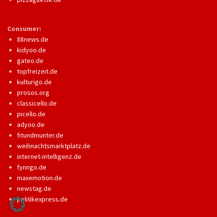
Consumer:
88news.de
kidyoo.de
gateo.de
topfreizeit.de
kulturigo.de
prosos.org
classicello.de
picello.de
adyoo.de
fitundmunter.de
weihnachtsmarktplatz.de
internet-intelligenz.de
fynngo.de
maxemotion.de
newstag.de
politikexpress.de