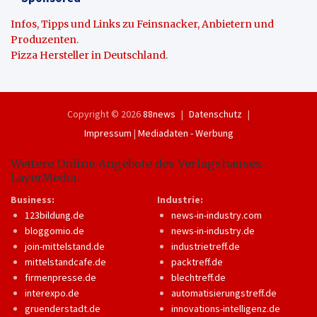
Infos, Tipps und Links zu Feinsnacker, Anbietern und
Produzenten
.
Pizza Hersteller in Deutschland
.
Copyright © 2026
88news
Datenschutz
Impressum
|
Mediadaten - Werbung
Weitere Online-Angebote des Verlagshauses
LayerMedia:
Business:
Industrie:
123bildung.de
news-in-industry.com
bloggomio.de
news-in-industry.de
join-mittelstand.de
industrietreff.de
mittelstandcafe.de
packtreff.de
firmenpresse.de
blechtreff.de
interexpo.de
automatisierungstreff.de
gruenderstadt.de
innovations-intelligenz.de