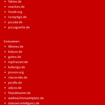
fabino.de
snackeo.de
foodir.org
rezeptigo.de
pizzala.de
pizzaguette.de
Consumer:
88news.de
kidyoo.de
gateo.de
topfreizeit.de
kulturigo.de
prosos.org
classicello.de
picello.de
adyoo.de
fitundmunter.de
weihnachtsmarktplatz.de
internet-intelligenz.de