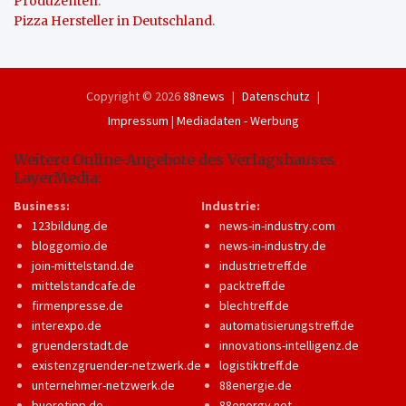
Produzenten
.
Pizza Hersteller in Deutschland
.
Copyright © 2026
88news
Datenschutz
Impressum
|
Mediadaten - Werbung
Weitere Online-Angebote des Verlagshauses
LayerMedia:
Business:
Industrie:
123bildung.de
news-in-industry.com
bloggomio.de
news-in-industry.de
join-mittelstand.de
industrietreff.de
mittelstandcafe.de
packtreff.de
firmenpresse.de
blechtreff.de
interexpo.de
automatisierungstreff.de
gruenderstadt.de
innovations-intelligenz.de
existenzgruender-netzwerk.de
logistiktreff.de
unternehmer-netzwerk.de
88energie.de
buerotipp.de
88energy.net