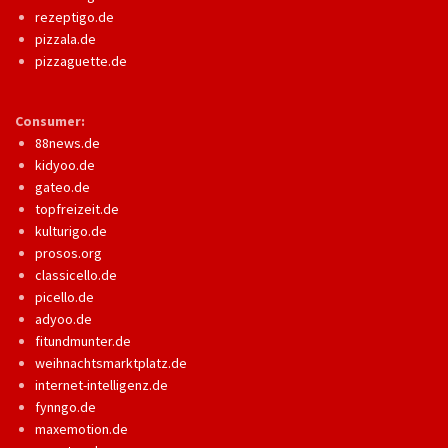
rezeptigo.de
pizzala.de
pizzaguette.de
Consumer:
88news.de
kidyoo.de
gateo.de
topfreizeit.de
kulturigo.de
prosos.org
classicello.de
picello.de
adyoo.de
fitundmunter.de
weihnachtsmarktplatz.de
internet-intelligenz.de
fynngo.de
maxemotion.de