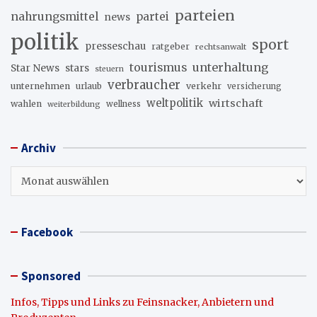
parteien
nahrungsmittel
partei
news
politik
sport
presseschau
ratgeber
rechtsanwalt
unterhaltung
tourismus
stars
Star News
steuern
verbraucher
unternehmen
urlaub
verkehr
versicherung
weltpolitik
wirtschaft
wahlen
wellness
weiterbildung
Archiv
Archiv
Facebook
Sponsored
Infos, Tipps und Links zu Feinsnacker, Anbietern und