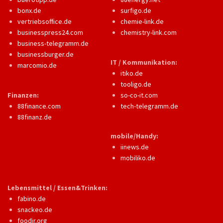
bonx.de
surfigo.de
vertriebsoffice.de
chemie-link.de
businesspress24.com
chemistry-link.com
business-telegramm.de
businessburger.de
IT / Kommunikation:
marcomio.de
itiko.de
tooligo.de
Finanzen:
so-co-it.com
88finance.com
tech-telegramm.de
88finanz.de
mobile/Handy:
iinews.de
mobiliko.de
Lebensmittel / Essen&Trinken:
fabino.de
snackeo.de
foodir.org