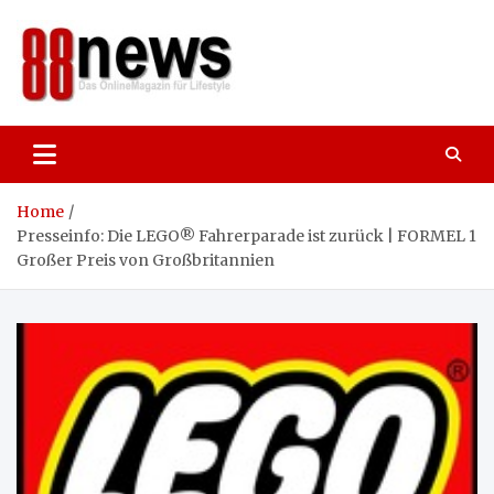
Skip
to
content
88news
Das OnlineMagazin für gutes Leben,
Lifestyle und Reisen
Home
Presseinfo: Die LEGO® Fahrerparade ist zurück | FORMEL 1
Großer Preis von Großbritannien