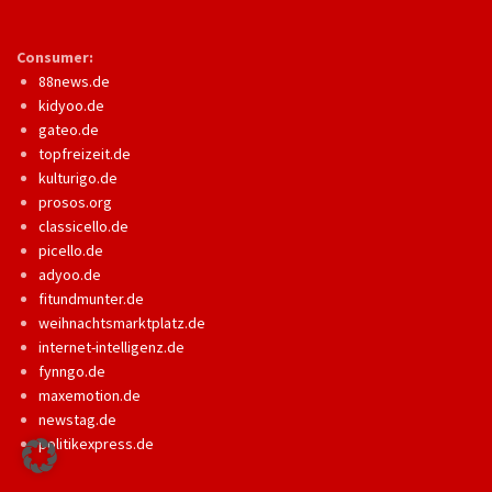
Consumer:
88news.de
kidyoo.de
gateo.de
topfreizeit.de
kulturigo.de
prosos.org
classicello.de
picello.de
adyoo.de
fitundmunter.de
weihnachtsmarktplatz.de
internet-intelligenz.de
fynngo.de
maxemotion.de
newstag.de
politikexpress.de