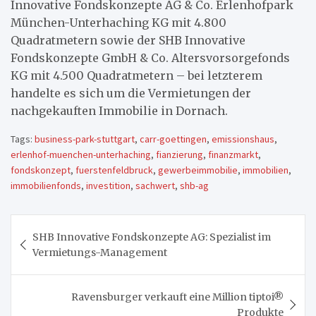
Innovative Fondskonzepte AG & Co. Erlenhofpark
München-Unterhaching KG mit 4.800
Quadratmetern sowie der SHB Innovative
Fondskonzepte GmbH & Co. Altersvorsorgefonds
KG mit 4.500 Quadratmetern – bei letzterem
handelte es sich um die Vermietungen der
nachgekauften Immobilie in Dornach.
Tags:
business-park-stuttgart
,
carr-goettingen
,
emissionshaus
,
erlenhof-muenchen-unterhaching
,
fianzierung
,
finanzmarkt
,
fondskonzept
,
fuerstenfeldbruck
,
gewerbeimmobilie
,
immobilien
,
immobilienfonds
,
investition
,
sachwert
,
shb-ag
Beitragsnavigation
SHB Innovative Fondskonzepte AG: Spezialist im
Vermietungs-Management
Ravensburger verkauft eine Million tiptoi®
Produkte