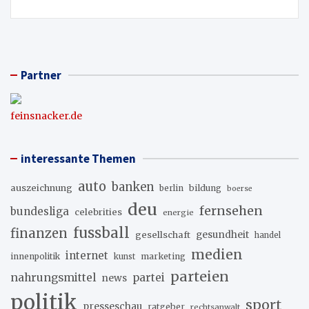
Partner
feinsnacker.de
interessante Themen
auto
banken
auszeichnung
berlin
bildung
boerse
deu
fernsehen
bundesliga
celebrities
energie
fussball
finanzen
gesellschaft
gesundheit
handel
medien
internet
innenpolitik
marketing
kunst
parteien
nahrungsmittel
partei
news
politik
sport
presseschau
ratgeber
rechtsanwalt