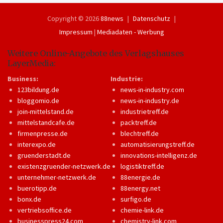
Copyright © 2026
88news
Datenschutz
Impressum
|
Mediadaten - Werbung
Weitere Online-Angebote des Verlagshauses
LayerMedia:
Business:
Industrie:
123bildung.de
news-in-industry.com
bloggomio.de
news-in-industry.de
join-mittelstand.de
industrietreff.de
mittelstandcafe.de
packtreff.de
firmenpresse.de
blechtreff.de
interexpo.de
automatisierungstreff.de
gruenderstadt.de
innovations-intelligenz.de
existenzgruender-netzwerk.de
logistiktreff.de
unternehmer-netzwerk.de
88energie.de
buerotipp.de
88energy.net
bonx.de
surfigo.de
vertriebsoffice.de
chemie-link.de
businesspress24.com
chemistry-link.com