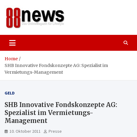
Skip
to
content
88news
Das OnlineMagazin für gutes Leben,
Lifestyle und Reisen
Home
SHB Innovative Fondskonzepte AG: Spezialist im
Vermietungs-Management
GELD
SHB Innovative Fondskonzepte AG:
Spezialist im Vermietungs-
Management
10. Oktober 2011
Presse