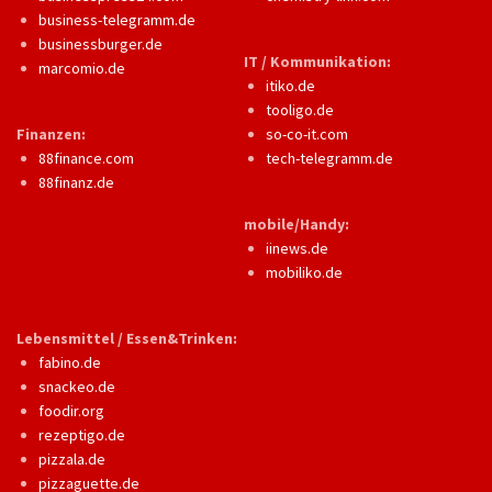
business-telegramm.de
businessburger.de
IT / Kommunikation:
marcomio.de
itiko.de
tooligo.de
Finanzen:
so-co-it.com
88finance.com
tech-telegramm.de
88finanz.de
mobile/Handy:
iinews.de
mobiliko.de
Lebensmittel / Essen&Trinken:
fabino.de
snackeo.de
foodir.org
rezeptigo.de
pizzala.de
pizzaguette.de