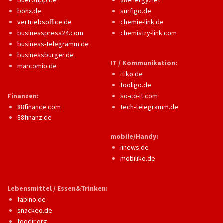
buerotipp.de
88energy.net
bonx.de
surfigo.de
vertriebsoffice.de
chemie-link.de
businesspress24.com
chemistry-link.com
business-telegramm.de
businessburger.de
IT / Kommunikation:
marcomio.de
itiko.de
tooligo.de
Finanzen:
so-co-it.com
88finance.com
tech-telegramm.de
88finanz.de
mobile/Handy:
iinews.de
mobiliko.de
Lebensmittel / Essen&Trinken:
fabino.de
snackeo.de
foodir.org