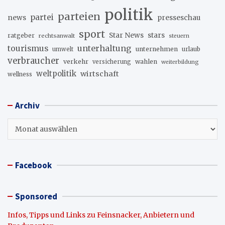
politik
parteien
partei
news
presseschau
sport
stars
Star News
ratgeber
rechtsanwalt
steuern
unterhaltung
tourismus
unternehmen
urlaub
umwelt
verbraucher
verkehr
wahlen
versicherung
weiterbildung
weltpolitik
wirtschaft
wellness
Archiv
Archiv
Facebook
Sponsored
Infos, Tipps und Links zu Feinsnacker, Anbietern und