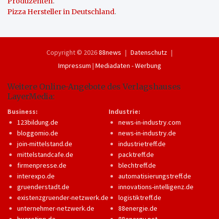
Produzenten
.
Pizza Hersteller in Deutschland
.
Copyright © 2026
88news
Datenschutz
Impressum
|
Mediadaten - Werbung
Weitere Online-Angebote des Verlagshauses
LayerMedia:
Business:
Industrie:
123bildung.de
news-in-industry.com
bloggomio.de
news-in-industry.de
join-mittelstand.de
industrietreff.de
mittelstandcafe.de
packtreff.de
firmenpresse.de
blechtreff.de
interexpo.de
automatisierungstreff.de
gruenderstadt.de
innovations-intelligenz.de
existenzgruender-netzwerk.de
logistiktreff.de
unternehmer-netzwerk.de
88energie.de