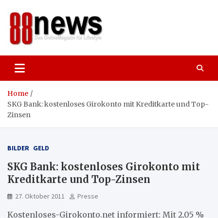
Skip
to
content
88news
Das OnlineMagazin für gutes Leben,
Lifestyle und Reisen
Home
SKG Bank: kostenloses Girokonto mit Kreditkarte und Top-
Zinsen
BILDER
GELD
SKG Bank: kostenloses Girokonto mit
Kreditkarte und Top-Zinsen
27. Oktober 2011
Presse
Kostenloses-Girokonto.net informiert: Mit 2,05 %