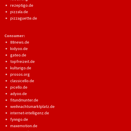
rezeptigo.de
pizzala.de
pizzaguette.de
Consumer:
88news.de
kidyoo.de
gateo.de
topfreizeit.de
kulturigo.de
prosos.org
classicello.de
picello.de
adyoo.de
fitundmunter.de
weihnachtsmarktplatz.de
internet-intelligenz.de
fynngo.de
maxemotion.de