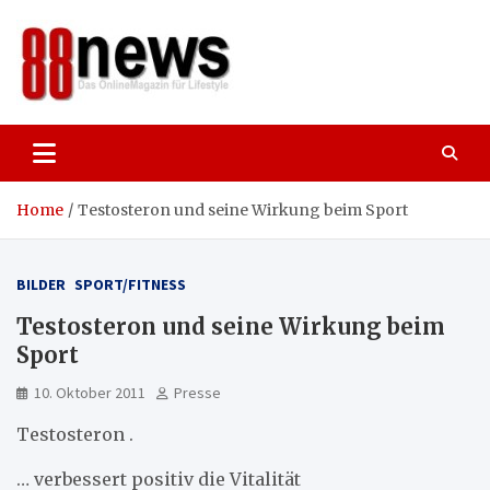
Skip
to
content
88news
Das OnlineMagazin für gutes Leben,
Lifestyle und Reisen
Home
Testosteron und seine Wirkung beim Sport
BILDER
SPORT/FITNESS
Testosteron und seine Wirkung beim
Sport
10. Oktober 2011
Presse
Testosteron .
… verbessert positiv die Vitalität