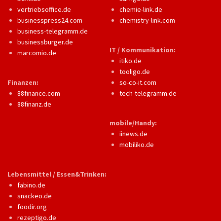
vertriebsoffice.de
chemie-link.de
businesspress24.com
chemistry-link.com
business-telegramm.de
businessburger.de
IT / Kommunikation:
marcomio.de
itiko.de
tooligo.de
Finanzen:
so-co-it.com
88finance.com
tech-telegramm.de
88finanz.de
mobile/Handy:
iinews.de
mobiliko.de
Lebensmittel / Essen&Trinken:
fabino.de
snackeo.de
foodir.org
rezeptigo.de