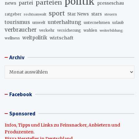
politik
parteien
partei
news
presseschau
sport
stars
Star News
ratgeber
rechtsanwalt
steuern
unterhaltung
tourismus
unternehmen
urlaub
umwelt
verbraucher
verkehr
wahlen
versicherung
weiterbildung
weltpolitik
wirtschaft
wellness
Archiv
Archiv
Facebook
Sponsored
Infos, Tipps und Links zu Feinsnacker, Anbietern und
Produzenten
.
Pizza Hersteller in Deutschland
.