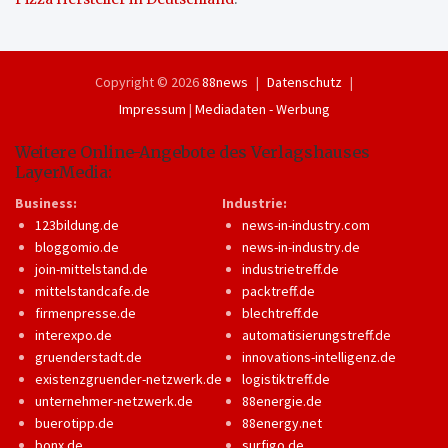
Copyright © 2026
88news
Datenschutz
Impressum
|
Mediadaten - Werbung
Weitere Online-Angebote des Verlagshauses
LayerMedia:
Business:
Industrie:
123bildung.de
news-in-industry.com
bloggomio.de
news-in-industry.de
join-mittelstand.de
industrietreff.de
mittelstandcafe.de
packtreff.de
firmenpresse.de
blechtreff.de
interexpo.de
automatisierungstreff.de
gruenderstadt.de
innovations-intelligenz.de
existenzgruender-netzwerk.de
logistiktreff.de
unternehmer-netzwerk.de
88energie.de
buerotipp.de
88energy.net
bonx.de
surfigo.de