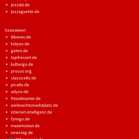
pizzala.de
pizzaguette.de
Consumer:
88news.de
kidyoo.de
gateo.de
topfreizeit.de
kulturigo.de
prosos.org
classicello.de
picello.de
adyoo.de
fitundmunter.de
weihnachtsmarktplatz.de
internet-intelligenz.de
fynngo.de
maxemotion.de
newstag.de