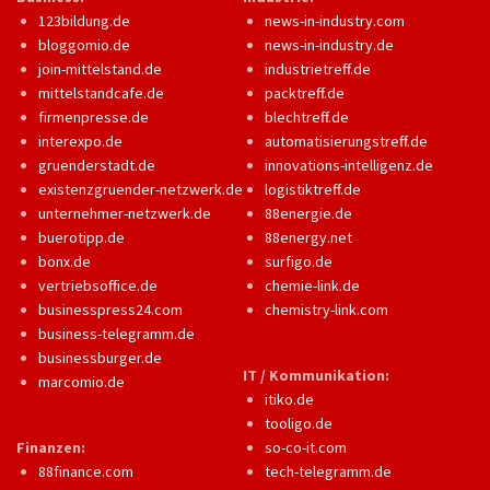
123bildung.de
news-in-industry.com
bloggomio.de
news-in-industry.de
join-mittelstand.de
industrietreff.de
mittelstandcafe.de
packtreff.de
firmenpresse.de
blechtreff.de
interexpo.de
automatisierungstreff.de
gruenderstadt.de
innovations-intelligenz.de
existenzgruender-netzwerk.de
logistiktreff.de
unternehmer-netzwerk.de
88energie.de
buerotipp.de
88energy.net
bonx.de
surfigo.de
vertriebsoffice.de
chemie-link.de
businesspress24.com
chemistry-link.com
business-telegramm.de
businessburger.de
IT / Kommunikation:
marcomio.de
itiko.de
tooligo.de
Finanzen:
so-co-it.com
88finance.com
tech-telegramm.de