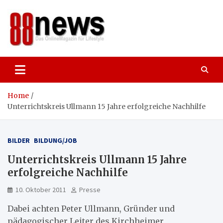
Skip
to
content
88news
Das OnlineMagazin für gutes Leben,
Lifestyle und Reisen
Home
Unterrichtskreis Ullmann 15 Jahre erfolgreiche Nachhilfe
BILDER
BILDUNG/JOB
Unterrichtskreis Ullmann 15 Jahre
erfolgreiche Nachhilfe
10. Oktober 2011
Presse
Dabei achten Peter Ullmann, Gründer und
pädagogischer Leiter des Kirchheimer