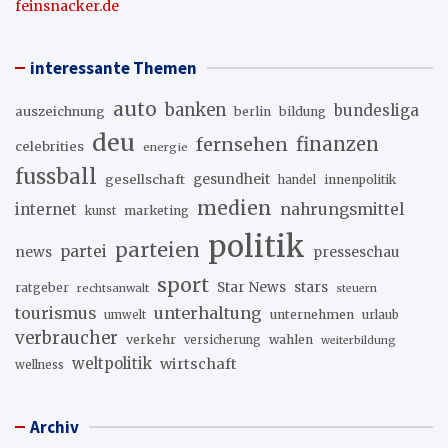
feinsnacker.de
interessante Themen
auto
banken
bundesliga
auszeichnung
berlin
bildung
deu
fernsehen
finanzen
celebrities
energie
fussball
gesellschaft
gesundheit
innenpolitik
handel
medien
internet
nahrungsmittel
marketing
kunst
politik
parteien
partei
news
presseschau
sport
stars
Star News
ratgeber
rechtsanwalt
steuern
unterhaltung
tourismus
unternehmen
urlaub
umwelt
verbraucher
verkehr
wahlen
versicherung
weiterbildung
weltpolitik
wirtschaft
wellness
Archiv