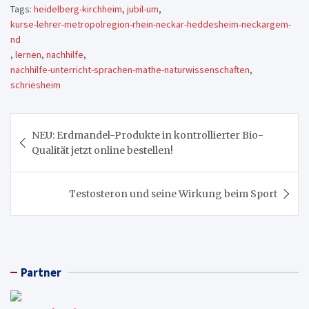
Tags:
heidelberg-kirchheim
,
jubil-um
,
kurse-lehrer-metropolregion-rhein-neckar-heddesheim-neckargem-
nd
,
lernen
,
nachhilfe
,
nachhilfe-unterricht-sprachen-mathe-naturwissenschaften
,
schriesheim
Beitragsnavigation
NEU: Erdmandel-Produkte in kontrollierter Bio-
Qualität jetzt online bestellen!
Testosteron und seine Wirkung beim Sport
Partner