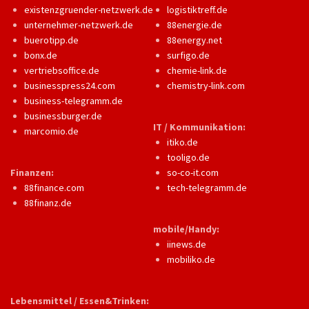
existenzgruender-netzwerk.de
logistiktreff.de
unternehmer-netzwerk.de
88energie.de
buerotipp.de
88energy.net
bonx.de
surfigo.de
vertriebsoffice.de
chemie-link.de
businesspress24.com
chemistry-link.com
business-telegramm.de
businessburger.de
IT / Kommunikation:
marcomio.de
itiko.de
tooligo.de
Finanzen:
so-co-it.com
88finance.com
tech-telegramm.de
88finanz.de
mobile/Handy:
iinews.de
mobiliko.de
Lebensmittel / Essen&Trinken: