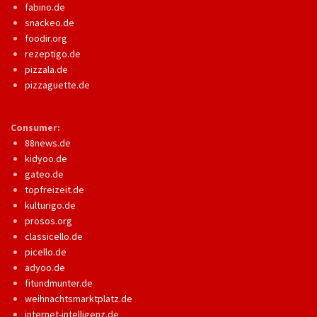
fabino.de
snackeo.de
foodir.org
rezeptigo.de
pizzala.de
pizzaguette.de
Consumer:
88news.de
kidyoo.de
gateo.de
topfreizeit.de
kulturigo.de
prosos.org
classicello.de
picello.de
adyoo.de
fitundmunter.de
weihnachtsmarktplatz.de
internet-intelligenz.de