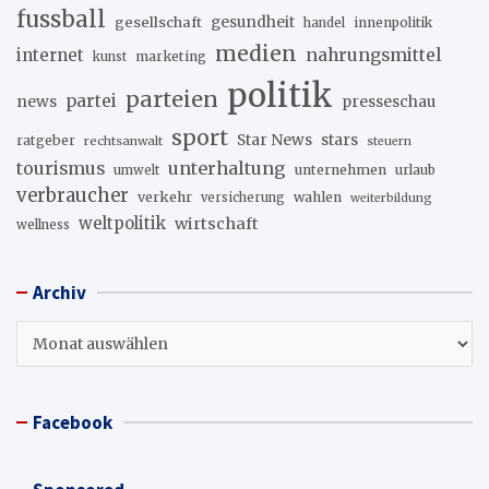
fussball
gesellschaft
gesundheit
innenpolitik
handel
medien
internet
nahrungsmittel
marketing
kunst
politik
parteien
partei
news
presseschau
sport
stars
Star News
ratgeber
rechtsanwalt
steuern
unterhaltung
tourismus
unternehmen
urlaub
umwelt
verbraucher
verkehr
wahlen
versicherung
weiterbildung
weltpolitik
wirtschaft
wellness
Archiv
Archiv
Facebook