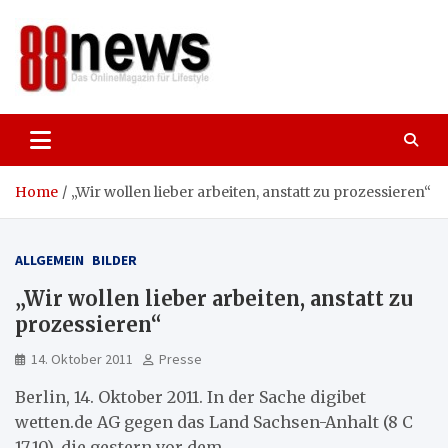
Skip
to
content
88news
Das OnlineMagazin für gutes Leben,
Lifestyle und Reisen
Home
„Wir wollen lieber arbeiten, anstatt zu prozessieren“
ALLGEMEIN
BILDER
„Wir wollen lieber arbeiten, anstatt zu
prozessieren“
14. Oktober 2011
Presse
Berlin, 14. Oktober 2011. In der Sache digibet
wetten.de AG gegen das Land Sachsen-Anhalt (8 C
17.10), die gestern vor dem