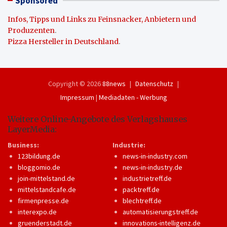
Sponsored
Infos, Tipps und Links zu Feinsnacker, Anbietern und
Produzenten
.
Pizza Hersteller in Deutschland
.
Copyright © 2026
88news
Datenschutz
Impressum
|
Mediadaten - Werbung
Weitere Online-Angebote des Verlagshauses
LayerMedia:
Business:
Industrie:
123bildung.de
news-in-industry.com
bloggomio.de
news-in-industry.de
join-mittelstand.de
industrietreff.de
mittelstandcafe.de
packtreff.de
firmenpresse.de
blechtreff.de
interexpo.de
automatisierungstreff.de
gruenderstadt.de
innovations-intelligenz.de