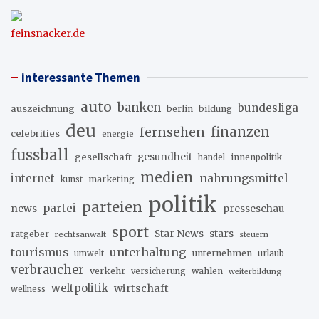
feinsnacker.de
interessante Themen
auto
banken
bundesliga
auszeichnung
berlin
bildung
deu
fernsehen
finanzen
celebrities
energie
fussball
gesellschaft
gesundheit
innenpolitik
handel
medien
internet
nahrungsmittel
marketing
kunst
politik
parteien
partei
news
presseschau
sport
stars
Star News
ratgeber
rechtsanwalt
steuern
unterhaltung
tourismus
unternehmen
urlaub
umwelt
verbraucher
verkehr
wahlen
versicherung
weiterbildung
weltpolitik
wirtschaft
wellness