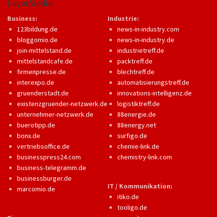
LayerMedia:
Business:
Industrie:
123bildung.de
news-in-industry.com
bloggomio.de
news-in-industry.de
join-mittelstand.de
industrietreff.de
mittelstandcafe.de
packtreff.de
firmenpresse.de
blechtreff.de
interexpo.de
automatisierungstreff.de
gruenderstadt.de
innovations-intelligenz.de
existenzgruender-netzwerk.de
logistiktreff.de
unternehmer-netzwerk.de
88energie.de
buerotipp.de
88energy.net
bonx.de
surfigo.de
vertriebsoffice.de
chemie-link.de
businesspress24.com
chemistry-link.com
business-telegramm.de
businessburger.de
IT / Kommunikation:
marcomio.de
itiko.de
tooligo.de