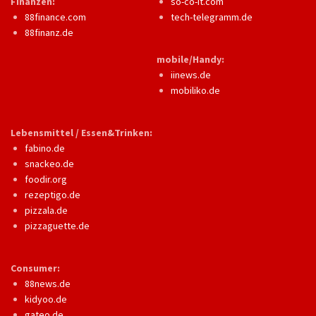
Finanzen:
so-co-it.com
88finance.com
tech-telegramm.de
88finanz.de
mobile/Handy:
iinews.de
mobiliko.de
Lebensmittel / Essen&Trinken:
fabino.de
snackeo.de
foodir.org
rezeptigo.de
pizzala.de
pizzaguette.de
Consumer:
88news.de
kidyoo.de
gateo.de