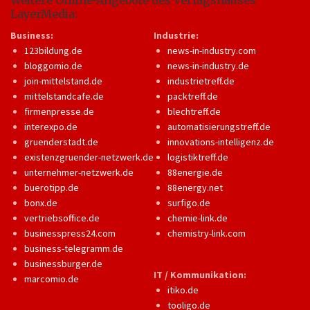
Weitere Online-Angebote des Verlagshauses
LayerMedia:
Business:
Industrie:
123bildung.de
news-in-industry.com
bloggomio.de
news-in-industry.de
join-mittelstand.de
industrietreff.de
mittelstandcafe.de
packtreff.de
firmenpresse.de
blechtreff.de
interexpo.de
automatisierungstreff.de
gruenderstadt.de
innovations-intelligenz.de
existenzgruender-netzwerk.de
logistiktreff.de
unternehmer-netzwerk.de
88energie.de
buerotipp.de
88energy.net
bonx.de
surfigo.de
vertriebsoffice.de
chemie-link.de
businesspress24.com
chemistry-link.com
business-telegramm.de
businessburger.de
IT / Kommunikation:
marcomio.de
itiko.de
tooligo.de