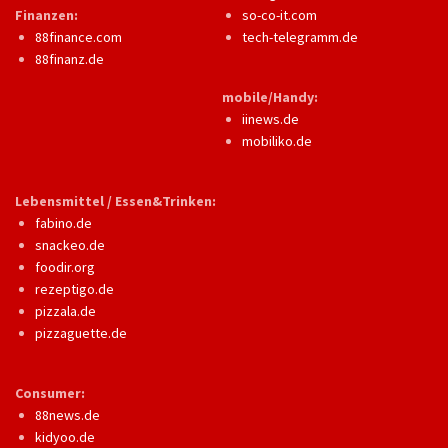
Finanzen:
so-co-it.com
88finance.com
tech-telegramm.de
88finanz.de
mobile/Handy:
iinews.de
mobiliko.de
Lebensmittel / Essen&Trinken:
fabino.de
snackeo.de
foodir.org
rezeptigo.de
pizzala.de
pizzaguette.de
Consumer:
88news.de
kidyoo.de