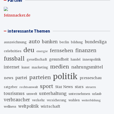
Partner
feinsnacker.de
interessante Themen
auto
banken
bundesliga
auszeichnung
berlin
bildung
deu
fernsehen
finanzen
celebrities
energie
fussball
gesellschaft
gesundheit
innenpolitik
handel
medien
internet
nahrungsmittel
marketing
kunst
politik
parteien
partei
news
presseschau
sport
stars
Star News
ratgeber
rechtsanwalt
steuern
unterhaltung
tourismus
unternehmen
urlaub
umwelt
verbraucher
verkehr
wahlen
versicherung
weiterbildung
weltpolitik
wirtschaft
wellness