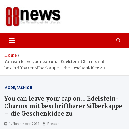
Skip
to
content
88news
Das OnlineMagazin für gutes Leben,
Lifestyle und Reisen
Home
You can leave your cap on… Edelstein-Charms mit
beschriftbarer Silberkappe – die Geschenkidee zu
MODE/FASHION
You can leave your cap on… Edelstein-
Charms mit beschriftbarer Silberkappe
– die Geschenkidee zu
1. November 2011
Presse