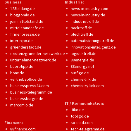
Business:
Industrie:
123bildung.de
news-in-industry.com
bloggomio.de
news-in-industry.de
join-mittelstand.de
industrietreff.de
mittelstandcafe.de
packtreff.de
firmenpresse.de
blechtreff.de
interexpo.de
automatisierungstreff.de
gruenderstadt.de
innovations-intelligenz.de
existenzgruender-netzwerk.de
logistiktreff.de
unternehmer-netzwerk.de
88energie.de
buerotipp.de
88energy.net
bonx.de
surfigo.de
vertriebsoffice.de
chemie-link.de
businesspress24.com
chemistry-link.com
business-telegramm.de
businessburger.de
IT / Kommunikation:
marcomio.de
itiko.de
tooligo.de
Finanzen:
so-co-it.com
88finance.com
tech-telegramm.de