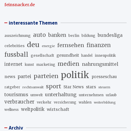
feinsnacker.de
interessante Themen
auto
banken
bundesliga
auszeichnung
berlin
bildung
deu
fernsehen
finanzen
celebrities
energie
fussball
gesellschaft
gesundheit
innenpolitik
handel
medien
internet
nahrungsmittel
marketing
kunst
politik
parteien
partei
news
presseschau
sport
stars
Star News
ratgeber
rechtsanwalt
steuern
unterhaltung
tourismus
unternehmen
urlaub
umwelt
verbraucher
verkehr
wahlen
versicherung
weiterbildung
weltpolitik
wirtschaft
wellness
Archiv