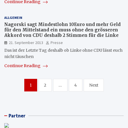
Continue Reading
ALLGEMEIN
Nagorski sagt Mindestlohn 10Euro und mehr Geld
für den Mittelstand ein muss ohne den grösseren
Akkord von CDU deshalb 2 Stimmen für die Linke
21. September 2013
Presse
Das ist der Letzte Tag deshalb ob Linke ohne CDU lässt euch
nicht täuschen
Continue Reading
Seitennummerierung
1
2
…
4
Next
der
Beiträge
Partner