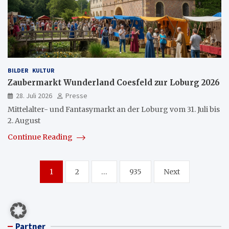
BILDER
KULTUR
Zaubermarkt Wunderland Coesfeld zur Loburg 2026
28. Juli 2026
Presse
Mittelalter- und Fantasymarkt an der Loburg vom 31. Juli bis
2. August
Continue Reading
Seitennummerierung
1
2
…
935
Next
der
Beiträge
Partner