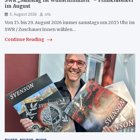
SWR „Samstag ist Wunschfilmzeit“ – Filmklassiker
im August
5. August 2026
ots
Von 15. bis 29. August 2026 immer samstags um 20:15 Uhr im
SWR / Zuschauer:innen wählen…
Continue Reading
BILDER
KULTUR
MUSIK