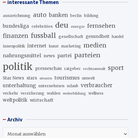
interessante Themen
auto
banken
auszeichnung
berlin
bildung
deu
fernsehen
bundesliga
celebrities
energie
fussball
finanzen
gesellschaft
gesundheit
handel
medien
internet
innenpolitik
marketing
kunst
parteien
nahrungsmittel
partei
news
politik
sport
presseschau
ratgeber
rechtsanwalt
tourismus
stars
Star News
umwelt
steuern
unterhaltung
verbraucher
unternehmen
urlaub
verkehr
wahlen
versicherung
wellness
weiterbildung
weltpolitik
wirtschaft
Archiv
Archiv