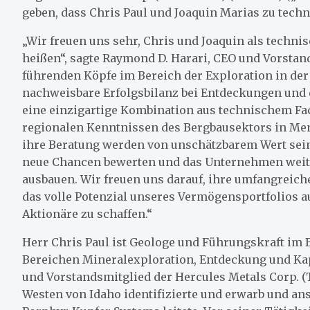
geben, dass Chris Paul und Joaquin Marias zu tec
„Wir freuen uns sehr, Chris und Joaquin als tech
heißen“, sagte Raymond D. Harari, CEO und Vorstand
führenden Köpfe im Bereich der Exploration in der 
nachweisbare Erfolgsbilanz bei Entdeckungen und 
eine einzigartige Kombination aus technischem Fa
regionalen Kenntnissen des Bergbausektors in Men
ihre Beratung werden von unschätzbarem Wert sein
neue Chancen bewerten und das Unternehmen weit
ausbauen. Wir freuen uns darauf, ihre umfangreich
das volle Potenzial unseres Vermögensportfolios a
Aktionäre zu schaffen.“
Herr Chris Paul ist Geologe und Führungskraft im 
Bereichen Mineralexploration, Entdeckung und Kapit
und Vorstandsmitglied der Hercules Metals Corp. (T
Westen von Idaho identifizierte und erwarb und an