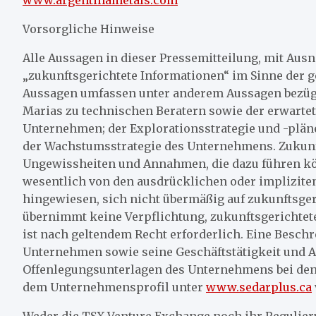
www.argentinametals.com
Vorsorgliche Hinweise
Alle Aussagen in dieser Pressemitteilung, mit Aus
„zukunftsgerichtete Informationen“ im Sinne der g
Aussagen umfassen unter anderem Aussagen bezügl
Marias zu technischen Beratern sowie der erwartet
Unternehmen; der Explorationsstrategie und -plän
der Wachstumsstrategie des Unternehmens. Zukunft
Ungewissheiten und Annahmen, die dazu führen kön
wesentlich von den ausdrücklichen oder implizite
hingewiesen, sich nicht übermäßig auf zukunftsge
übernimmt keine Verpflichtung, zukunftsgerichtete 
ist nach geltendem Recht erforderlich. Eine Besch
Unternehmen sowie seine Geschäftstätigkeit und An
Offenlegungsunterlagen des Unternehmens bei den
dem Unternehmensprofil unter
www.sedarplus.ca