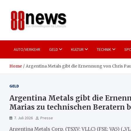
Skip
to
content
88news
Das OnlineMagazin für gutes Leben
AUTO/VERKEHR
GELD
KULTUR
TECHNIK
SPO
Home
Argentina Metals gibt die Ernennung von Chris Pau
GELD
Argentina Metals gibt die Ernen
Marias zu technischen Beratern 
7. Juli 2026
Presse
Argentina Metals Corp. (TSXV: VLLC) (FSE: VA5) („V