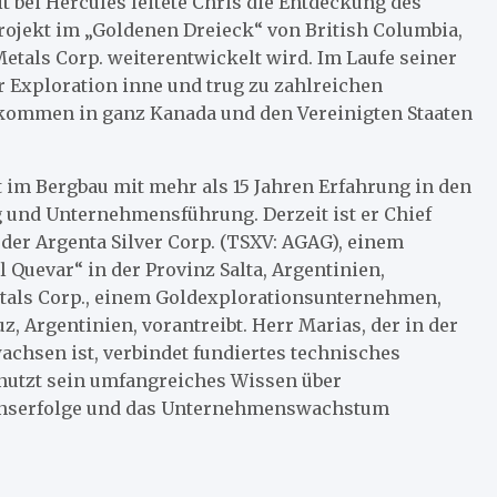
t bei Hercules leitete Chris die Entdeckung des
ojekt im „Goldenen Dreieck“ von British Columbia,
etals Corp. weiterentwickelt wird. Im Laufe seiner
er Exploration inne und trug zu zahlreichen
ommen in ganz Kanada und den Vereinigten Staaten
 im Bergbau mit mehr als 15 Jahren Erfahrung in den
 und Unternehmensführung. Derzeit ist er Chief
 der Argenta Silver Corp. (TSXV: AGAG), einem
 Quevar“ in der Provinz Salta, Argentinien,
etals Corp., einem Goldexplorationsunternehmen,
z, Argentinien, vorantreibt. Herr Marias, der in der
chsen ist, verbindet fundiertes technisches
nutzt sein umfangreiches Wissen über
onserfolge und das Unternehmenswachstum