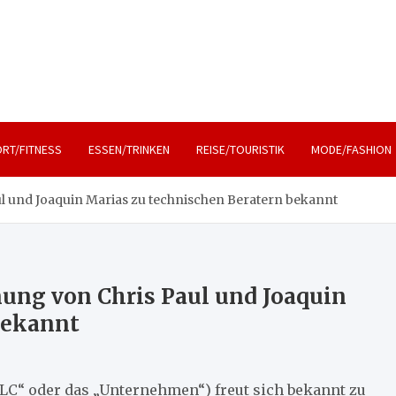
, Lifestyle und Reisen
RT/FITNESS
ESSEN/TRINKEN
REISE/TOURISTIK
MODE/FASHION
l und Joaquin Marias zu technischen Beratern bekannt
nung von Chris Paul und Joaquin
bekannt
LLC“ oder das „Unternehmen“) freut sich bekannt zu