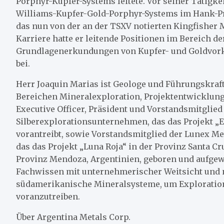
Porphyr-Kupfer-Systems leitete. Vor seiner Tätigkei
Williams-Kupfer-Gold-Porphyr-Systems im Hank-Pr
das nun von der an der TSXV notierten Kingfisher M
Karriere hatte er leitende Positionen im Bereich d
Grundlagenerkundungen von Kupfer- und Goldvork
bei.
Herr Joaquin Marias ist Geologe und Führungskraft
Bereichen Mineralexploration, Projektentwicklung
Executive Officer, Präsident und Vorstandsmitglied
Silberexplorationsunternehmen, das das Projekt „El
vorantreibt, sowie Vorstandsmitglied der Lunex M
das das Projekt „Luna Roja“ in der Provinz Santa Cru
Provinz Mendoza, Argentinien, geboren und aufgewa
Fachwissen mit unternehmerischer Weitsicht und 
südamerikanische Mineralsysteme, um Explorati
voranzutreiben.
Über Argentina Metals Corp.