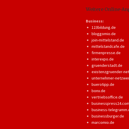
Weitere Online-An
Business:
123bildung.de
bloggomio.de
join-mittelstand.de
mittelstandcafe.de
firmenpresse.de
interexpo.de
gruenderstadt.de
existenzgruender-ne
unternehmer-netzwe
buerotipp.de
bonx.de
vertriebsoffice.de
businesspress24.co
business-telegramm.
businessburger.de
marcomio.de