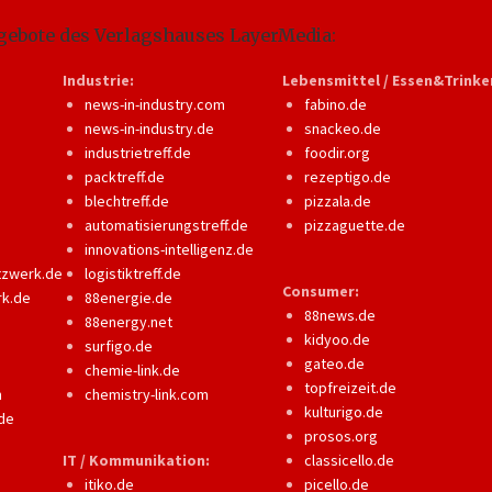
gebote des Verlagshauses LayerMedia:
Industrie:
Lebensmittel / Essen&Trinke
news-in-industry.com
fabino.de
news-in-industry.de
snackeo.de
industrietreff.de
foodir.org
packtreff.de
rezeptigo.de
blechtreff.de
pizzala.de
automatisierungstreff.de
pizzaguette.de
innovations-intelligenz.de
tzwerk.de
logistiktreff.de
Consumer:
rk.de
88energie.de
88news.de
88energy.net
kidyoo.de
surfigo.de
gateo.de
chemie-link.de
topfreizeit.de
m
chemistry-link.com
kulturigo.de
de
prosos.org
IT / Kommunikation:
classicello.de
itiko.de
picello.de