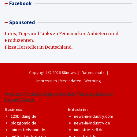
Facebook
Sponsored
Infos, Tipps und Links zu Feinsnacker, Anbietern und
Produzenten
.
Pizza Hersteller in Deutschland
.
Copyright © 2026
88news
Datenschutz
Impressum
|
Mediadaten - Werbung
Weitere Online-Angebote des Verlagshauses
LayerMedia:
Business:
Industrie:
123bildung.de
news-in-industry.com
bloggomio.de
news-in-industry.de
join-mittelstand.de
industrietreff.de
mittelstandcafe.de
packtreff.de