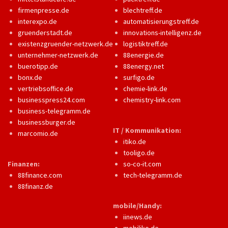
firmenpresse.de
blechtreff.de
interexpo.de
automatisierungstreff.de
gruenderstadt.de
innovations-intelligenz.de
existenzgruender-netzwerk.de
logistiktreff.de
unternehmer-netzwerk.de
88energie.de
buerotipp.de
88energy.net
bonx.de
surfigo.de
vertriebsoffice.de
chemie-link.de
businesspress24.com
chemistry-link.com
business-telegramm.de
businessburger.de
IT / Kommunikation:
marcomio.de
itiko.de
tooligo.de
Finanzen:
so-co-it.com
88finance.com
tech-telegramm.de
88finanz.de
mobile/Handy:
iinews.de
mobiliko.de