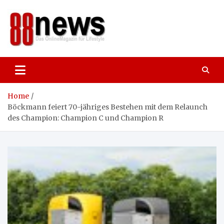
Skip
to
content
88news
Das OnlineMagazin für gutes Leben,
Lifestyle und Reisen
Home
Böckmann feiert 70-jähriges Bestehen mit dem Relaunch
des Champion: Champion C und Champion R