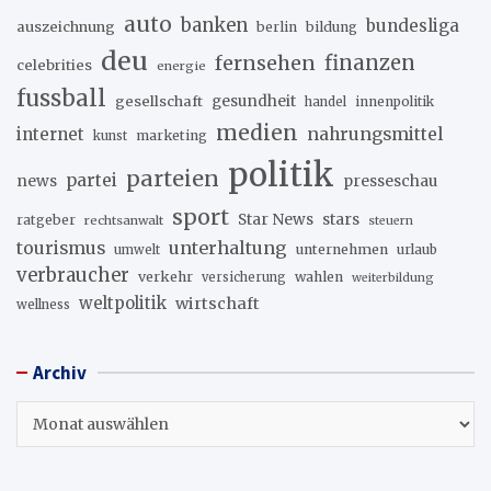
auto
banken
bundesliga
auszeichnung
berlin
bildung
deu
fernsehen
finanzen
celebrities
energie
fussball
gesellschaft
gesundheit
innenpolitik
handel
medien
internet
nahrungsmittel
marketing
kunst
politik
parteien
partei
news
presseschau
sport
stars
Star News
ratgeber
rechtsanwalt
steuern
unterhaltung
tourismus
unternehmen
urlaub
umwelt
verbraucher
verkehr
wahlen
versicherung
weiterbildung
weltpolitik
wirtschaft
wellness
Archiv
Archiv