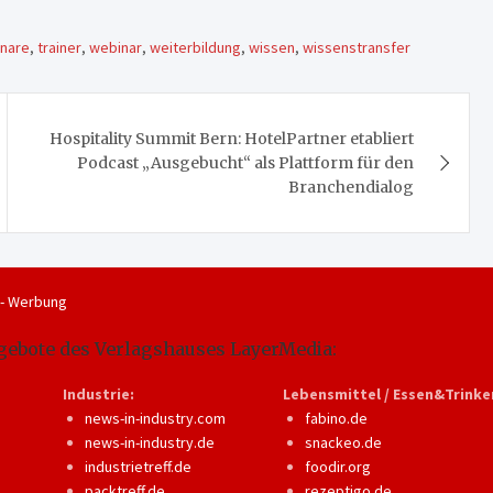
nare
,
trainer
,
webinar
,
weiterbildung
,
wissen
,
wissenstransfer
Hospitality Summit Bern: HotelPartner etabliert
Podcast „Ausgebucht“ als Plattform für den
Branchendialog
 - Werbung
gebote des Verlagshauses LayerMedia:
Industrie:
Lebensmittel / Essen&Trinke
news-in-industry.com
fabino.de
news-in-industry.de
snackeo.de
industrietreff.de
foodir.org
packtreff.de
rezeptigo.de