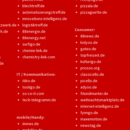
blechtreff.de
pizzala.de
automatisierungstreff.de
pizzaguette.de
innovations-intelligenz.de
tzwerk.de
logistiktreff.de
Consumer:
rk.de
88energie.de
88news.de
88energy.net
kidyoo.de
surfigo.de
gateo.de
chemie-link.de
topfreizeit.de
m
chemistry-link.com
kulturigo.de
de
prosos.org
IT / Kommunikation:
classicello.de
itiko.de
picello.de
tooligo.de
adyoo.de
so-co-it.com
fitundmunter.de
tech-telegramm.de
weihnachtsmarktplatz.de
internet-intelligenz.de
fynngo.de
mobile/Handy:
maxemotion.de
iinews.de
newstag.de
mobiliko.de