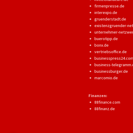
firmenpresse.de
interexpo.de
gruenderstadt.de
existenzgruender-ne
unternehmer-netzwe
buerotipp.de
bonx.de
vertriebsoffice.de
businesspress24.co
business-telegramm.
businessburger.de
marcomio.de
Finanzen:
88finance.com
88finanz.de