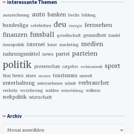
interessante Themen
auto
banken
auszeichnung
berlin
bildung
deu
fernsehen
bundesliga
celebrities
energie
fussball
finanzen
gesellschaft
gesundheit
handel
medien
internet
innenpolitik
marketing
kunst
parteien
nahrungsmittel
partei
news
politik
sport
presseschau
ratgeber
rechtsanwalt
tourismus
stars
Star News
umwelt
steuern
unterhaltung
verbraucher
unternehmen
urlaub
verkehr
wahlen
versicherung
wellness
weiterbildung
weltpolitik
wirtschaft
Archiv
Archiv