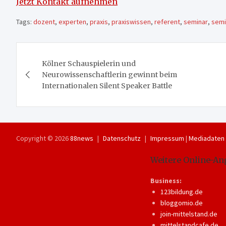
Jetzt Kontakt aufnehmen
Tags:
dozent
,
experten
,
praxis
,
praxiswissen
,
referent
,
seminar
,
semi
Beitragsnavigation
Kölner Schauspielerin und
Neurowissenschaftlerin gewinnt beim
Internationalen Silent Speaker Battle
Copyright © 2026
88news
Datenschutz
Impressum
|
Mediadaten
Weitere Online-An
Business:
123bildung.de
bloggomio.de
join-mittelstand.de
mittelstandcafe.de