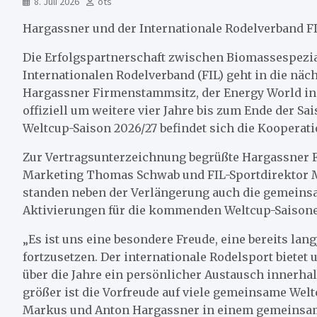
8. Juli 2026
ots
Hargassner und der Internationale Rodelverband F
Die Erfolgspartnerschaft zwischen Biomassespezi
Internationalen Rodelverband (FIL) geht in die n
Hargassner Firmenstammsitz, der Energy World in
offiziell um weitere vier Jahre bis zum Ende der S
Weltcup-Saison 2026/27 befindet sich die Kooperatio
Zur Vertragsunterzeichnung begrüßte Hargassner FI
Marketing Thomas Schwab und FIL-Sportdirektor M
standen neben der Verlängerung auch die gemeins
Aktivierungen für die kommenden Weltcup-Saison
„Es ist uns eine besondere Freude, eine bereits la
fortzusetzen. Der internationale Rodelsport bietet 
über die Jahre ein persönlicher Austausch innerha
größer ist die Vorfreude auf viele gemeinsame We
Markus und Anton Hargassner in einem gemeinsa