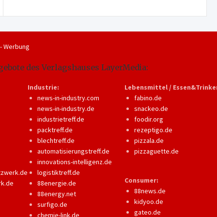
 - Werbung
gebote des Verlagshauses LayerMedia:
Industrie:
Lebensmittel / Essen&Trinke
news-in-industry.com
fabino.de
news-in-industry.de
snackeo.de
industrietreff.de
foodir.org
packtreff.de
rezeptigo.de
blechtreff.de
pizzala.de
automatisierungstreff.de
pizzaguette.de
innovations-intelligenz.de
tzwerk.de
logistiktreff.de
Consumer:
rk.de
88energie.de
88news.de
88energy.net
kidyoo.de
surfigo.de
gateo.de
chemie-link.de