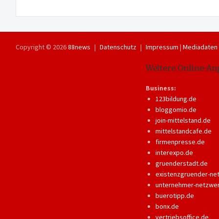
Copyright © 2026
88news
Datenschutz
Impressum
|
Mediadaten
Weitere Online-An
Business:
123bildung.de
bloggomio.de
join-mittelstand.de
mittelstandcafe.de
firmenpresse.de
interexpo.de
gruenderstadt.de
existenzgruender-ne
unternehmer-netzwe
buerotipp.de
bonx.de
vertriebsoffice.de