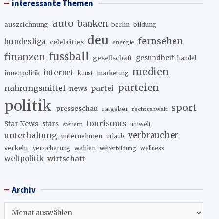
interessante Themen
auto
banken
auszeichnung
berlin
bildung
deu
fernsehen
bundesliga
celebrities
energie
fussball
finanzen
gesellschaft
gesundheit
handel
medien
internet
innenpolitik
marketing
kunst
parteien
nahrungsmittel
partei
news
politik
sport
presseschau
ratgeber
rechtsanwalt
tourismus
stars
Star News
umwelt
steuern
unterhaltung
verbraucher
unternehmen
urlaub
verkehr
wahlen
versicherung
wellness
weiterbildung
weltpolitik
wirtschaft
Archiv
Archiv