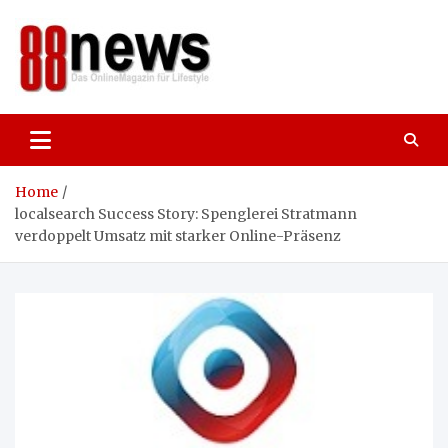
Skip
to
content
88news
Das OnlineMagazin für gutes Leben,
Lifestyle und Reisen
Home
localsearch Success Story: Spenglerei Stratmann
verdoppelt Umsatz mit starker Online-Präsenz