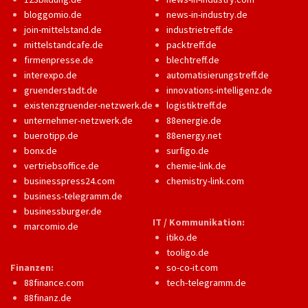
bloggomio.de
news-in-industry.de
join-mittelstand.de
industrietreff.de
mittelstandcafe.de
packtreff.de
firmenpresse.de
blechtreff.de
interexpo.de
automatisierungstreff.de
gruenderstadt.de
innovations-intelligenz.de
existenzgruender-netzwerk.de
logistiktreff.de
unternehmer-netzwerk.de
88energie.de
buerotipp.de
88energy.net
bonx.de
surfigo.de
vertriebsoffice.de
chemie-link.de
businesspress24.com
chemistry-link.com
business-telegramm.de
businessburger.de
IT / Kommunikation:
marcomio.de
itiko.de
tooligo.de
Finanzen:
so-co-it.com
88finance.com
tech-telegramm.de
88finanz.de