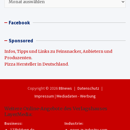
Facebook
Sponsored
Infos, Tipps und Links zu Feinsnacker, Anbietern und
Produzenten
.
Pizza Hersteller in Deutschland
.
Copyright © 2026
88news
Datenschutz
Impressum
|
Mediadaten - Werbung
Weitere Online-Angebote des Verlagshauses
LayerMedia:
Business:
Industrie:
123bildung.de
news-in-industry.com