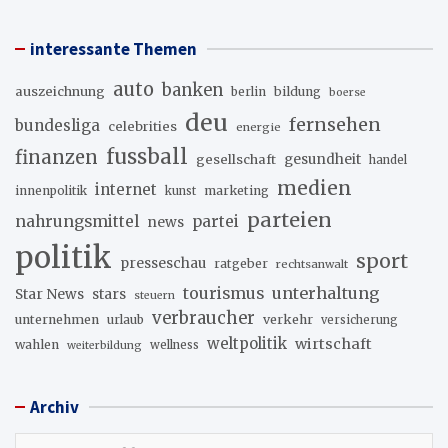
interessante Themen
auto
banken
auszeichnung
berlin
bildung
boerse
deu
fernsehen
bundesliga
celebrities
energie
fussball
finanzen
gesellschaft
gesundheit
handel
medien
internet
innenpolitik
marketing
kunst
parteien
nahrungsmittel
partei
news
politik
sport
presseschau
ratgeber
rechtsanwalt
unterhaltung
tourismus
stars
Star News
steuern
verbraucher
unternehmen
urlaub
verkehr
versicherung
weltpolitik
wirtschaft
wahlen
wellness
weiterbildung
Archiv
Archiv