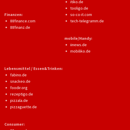
itiko.de
tooligo.de
Finanzen:
so-co-it.com
88finance.com
tech-telegramm.de
88finanz.de
mobile/Handy:
iinews.de
mobiliko.de
Lebensmittel / Essen&Trinken:
fabino.de
snackeo.de
foodir.org
rezeptigo.de
pizzala.de
pizzaguette.de
Consumer: