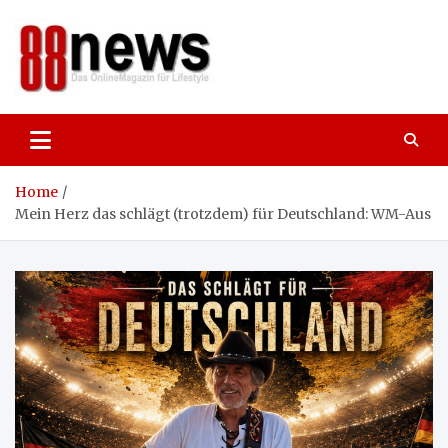
Skip
to
content
88news
Das OnlineMagazin für gutes Leben,
Lifestyle und Reisen
Home
Mein Herz das schlägt (trotzdem) für Deutschland: WM-Aus