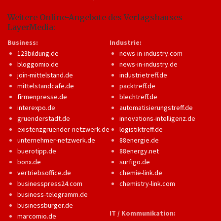
Weitere Online-Angebote des Verlagshauses
LayerMedia:
Business:
Industrie:
123bildung.de
news-in-industry.com
bloggomio.de
news-in-industry.de
join-mittelstand.de
industrietreff.de
mittelstandcafe.de
packtreff.de
firmenpresse.de
blechtreff.de
interexpo.de
automatisierungstreff.de
gruenderstadt.de
innovations-intelligenz.de
existenzgruender-netzwerk.de
logistiktreff.de
unternehmer-netzwerk.de
88energie.de
buerotipp.de
88energy.net
bonx.de
surfigo.de
vertriebsoffice.de
chemie-link.de
businesspress24.com
chemistry-link.com
business-telegramm.de
businessburger.de
IT / Kommunikation:
marcomio.de