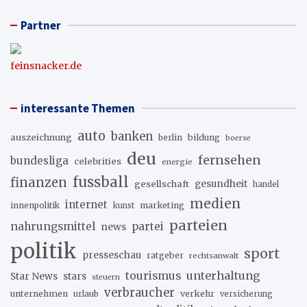
Partner
feinsnacker.de
interessante Themen
auto
banken
auszeichnung
berlin
bildung
boerse
deu
fernsehen
bundesliga
celebrities
energie
fussball
finanzen
gesellschaft
gesundheit
handel
medien
internet
innenpolitik
marketing
kunst
parteien
nahrungsmittel
partei
news
politik
sport
presseschau
ratgeber
rechtsanwalt
unterhaltung
tourismus
stars
Star News
steuern
verbraucher
unternehmen
urlaub
verkehr
versicherung