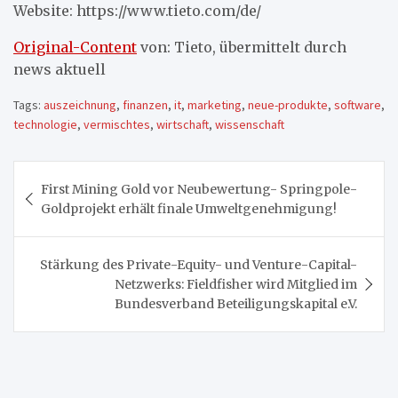
Website: https://www.tieto.com/de/
Original-Content
von: Tieto, übermittelt durch
news aktuell
Tags:
auszeichnung
,
finanzen
,
it
,
marketing
,
neue-produkte
,
software
,
technologie
,
vermischtes
,
wirtschaft
,
wissenschaft
Beitragsnavigation
First Mining Gold vor Neubewertung- Springpole-
Goldprojekt erhält finale Umweltgenehmigung!
Stärkung des Private-Equity- und Venture-Capital-
Netzwerks: Fieldfisher wird Mitglied im
Bundesverband Beteiligungskapital e.V.