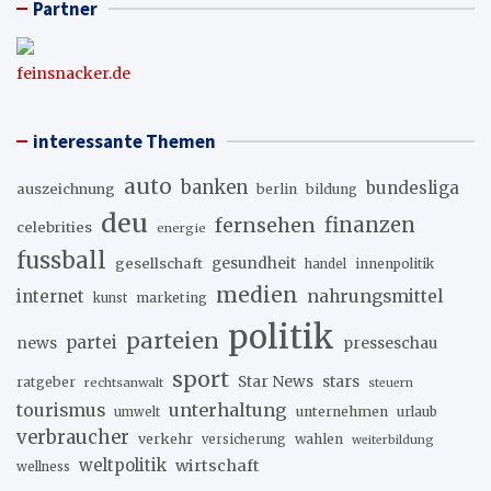
Partner
feinsnacker.de
interessante Themen
auto
banken
bundesliga
auszeichnung
berlin
bildung
deu
fernsehen
finanzen
celebrities
energie
fussball
gesellschaft
gesundheit
innenpolitik
handel
medien
internet
nahrungsmittel
marketing
kunst
politik
parteien
partei
news
presseschau
sport
stars
Star News
ratgeber
rechtsanwalt
steuern
unterhaltung
tourismus
unternehmen
urlaub
umwelt
verbraucher
verkehr
wahlen
versicherung
weiterbildung
weltpolitik
wirtschaft
wellness