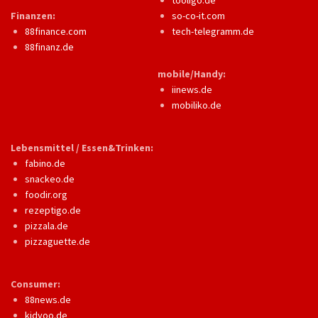
Finanzen:
so-co-it.com
88finance.com
tech-telegramm.de
88finanz.de
mobile/Handy:
iinews.de
mobiliko.de
Lebensmittel / Essen&Trinken:
fabino.de
snackeo.de
foodir.org
rezeptigo.de
pizzala.de
pizzaguette.de
Consumer:
88news.de
kidyoo.de