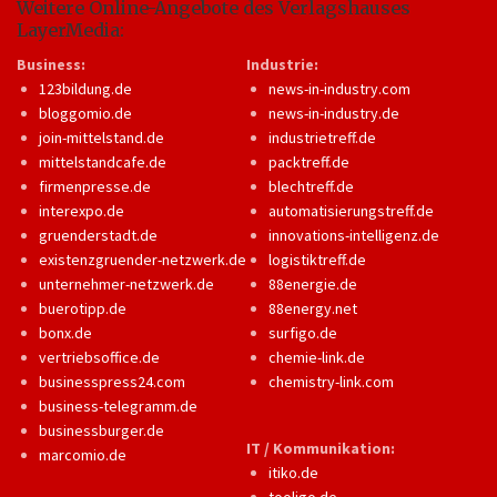
Weitere Online-Angebote des Verlagshauses
LayerMedia:
Business:
Industrie:
123bildung.de
news-in-industry.com
bloggomio.de
news-in-industry.de
join-mittelstand.de
industrietreff.de
mittelstandcafe.de
packtreff.de
firmenpresse.de
blechtreff.de
interexpo.de
automatisierungstreff.de
gruenderstadt.de
innovations-intelligenz.de
existenzgruender-netzwerk.de
logistiktreff.de
unternehmer-netzwerk.de
88energie.de
buerotipp.de
88energy.net
bonx.de
surfigo.de
vertriebsoffice.de
chemie-link.de
businesspress24.com
chemistry-link.com
business-telegramm.de
businessburger.de
IT / Kommunikation:
marcomio.de
itiko.de
tooligo.de