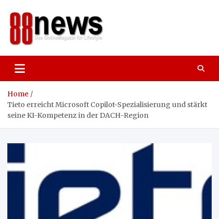
Skip
to
content
88news
Das OnlineMagazin für gutes Leben,
Lifestyle und Reisen
Home
Tieto erreicht Microsoft Copilot-Spezialisierung und stärkt
seine KI-Kompetenz in der DACH-Region